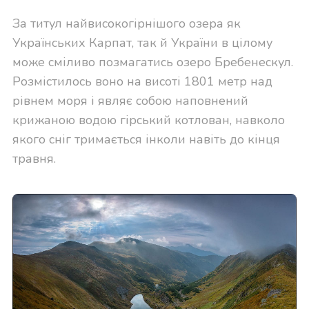
За титул найвисокогірнішого озера як
Українських Карпат, так й України в цілому
може сміливо позмагатись озеро Бребенескул.
Розмістилось воно на висоті 1801 метр над
рівнем моря і являє собою наповнений
крижаною водою гірський котлован, навколо
якого сніг тримається інколи навіть до кінця
травня.