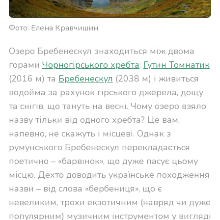
Фото: Елена Кравчишин
Озеро Бребенескул знаходиться між двома
горами
Чорногірського хребта
:
Гутин Томнатик
(2016 м) та
Бребенескул
(2038 м) і живиться
водойма за рахунок гірського джерела, дощу
та снігів, що тануть на весні. Чому озеро взяло
назву тільки від одного хребта? Це вам,
напевно, не скажуть і місцеві. Однак з
румунського Бребенескул перекладається
поетично – «барвінок», що дуже пасує цьому
місцю. Дехто доводить українське походження
назви – від слова «бербениця», що є
невеликим, трохи екзотичним (навряд чи дуже
популярним) музичним інструментом у вигляді