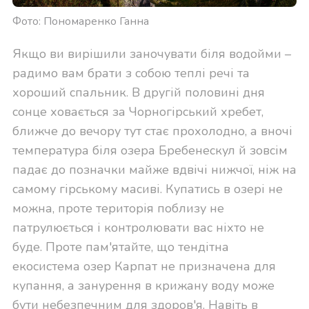
Фото: Пономаренко Ганна
Якщо ви вирішили заночувати біля водойми –
радимо вам брати з собою теплі речі та
хороший спальник. В другій половині дня
сонце ховається за Чорногірський хребет,
ближче до вечору тут стає прохолодно, а вночі
температура біля озера Бребенескул й зовсім
падає до позначки майже вдвічі нижчої, ніж на
самому гірському масиві. Купатись в озері не
можна, проте територія поблизу не
патрулюється і контролювати вас ніхто не
буде. Проте пам'ятайте, що тендітна
екосистема озер Карпат не призначена для
купання, а занурення в крижану воду може
бути небезпечним для здоров'я. Навіть в