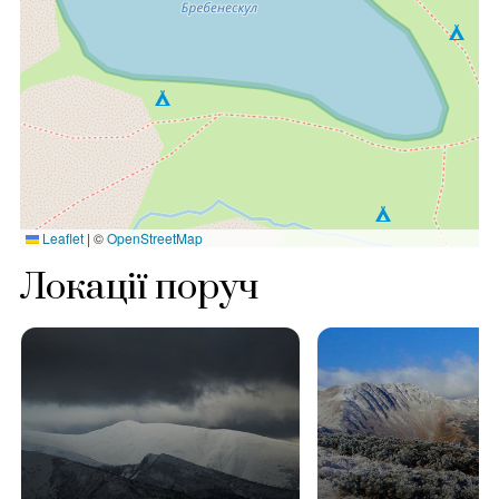
Leaflet
|
©
OpenStreetMap
Локації поруч