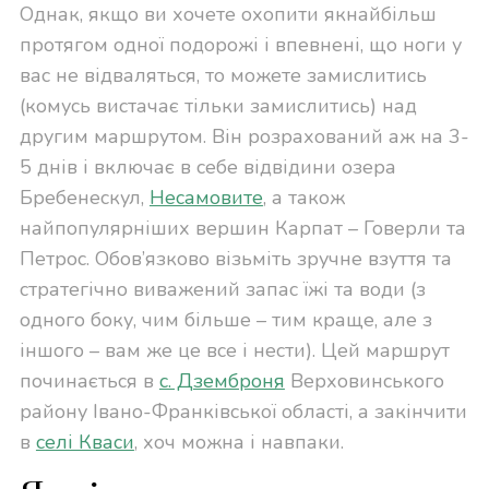
Однак, якщо ви хочете охопити якнайбільш
протягом одної подорожі і впевнені, що ноги у
вас не відваляться, то можете замислитись
(комусь вистачає тільки замислитись) над
другим маршрутом. Він розрахований аж на 3-
5 днів і включає в себе відвідини озера
Бребенескул,
Несамовите
, а також
найпопулярніших вершин Карпат – Говерли та
Петрос. Обов’язково візьміть зручне взуття та
стратегічно виважений запас їжі та води (з
одного боку, чим більше – тим краще, але з
іншого – вам же це все і нести). Цей маршрут
починається в
с. Дземброня
Верховинського
району Івано-Франківської області, а закінчити
в
селі Кваси
, хоч можна і навпаки.