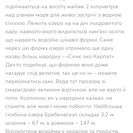
підіймаються на висоту майже 2 кілометрів
над рівнем моря для живої зустрічі з водною
стихією. Лежить озеро на на дні льодовитого
кару, навколо якого видніються кам'яні осипи,
що надають водоймі цікавої форми. Саме
через цю форму озеро отримало ще одну
назву, більш народну – «Синє око Карпат».
Дехто подейкує, що формою воно дуже
нагадує слід велетня, так це чи ні – можете
переконатись самі. Вода тут прозора зі
смарагдово-зеленим відтінком, але не варто її
пити. Козликом, як у народних казках, не
станете, але живіт може поболіти. Найбільша
глибина озера Бребенескул складає 3,2 м,
ширина − 67 м, а довжина − 147 м.
Високогірна водойма є окрасою та гордістю