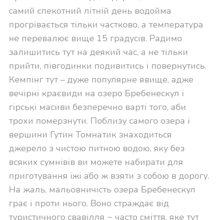
самий спекотний літній день водойма
прогрівається тільки частково, а температура
не перевалює вище 15 градусів. Радимо
залишитись тут на деякий час, а не тільки
прийти, півгодинки подивитись і повернутись.
Кемпінг тут – дуже популярне явище, адже
вечірні краєвиди на озеро Бребенескул і
гірські масиви безперечно варті того, аби
трохи померзнути. Поблизу самого озера і
вершини Гутин Томнатик знаходиться
джерело з чистою питною водою, яку без
всяких сумнівів ви можете набирати для
приготування їжі або ж взяти з собою в дорогу.
На жаль, мальовничість озера Бребенескул
грає і проти нього. Воно страждає від
туристичного свавілля − часто сміття, яке тут