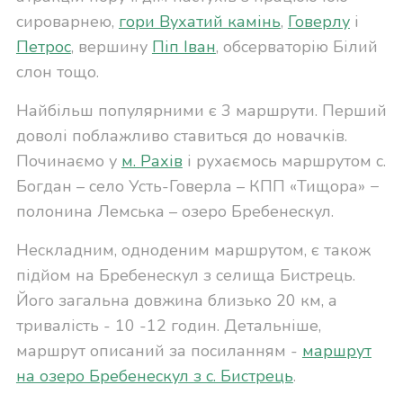
сироварнею,
гори Вухатий камінь
,
Говерлу
і
Петрос
, вершину
Піп Іван
, обсерваторію Білий
слон тощо.
Найбільш популярними є 3 маршрути. Перший
доволі поблажливо ставиться до новачків.
Починаємо у
м. Рахів
і рухаємось маршрутом с.
Богдан – село Усть-Говерла – КПП «Тищора» −
полонина Лемська – озеро Бребенескул.
Нескладним, одноденим маршрутом, є також
підйом на Бребенескул з селища Бистрець.
Його загальна довжина близько 20 км, а
тривалість - 10 -12 годин. Детальніше,
маршрут описаний за посиланням -
маршрут
на озеро Бребенескул з с. Бистрець
.