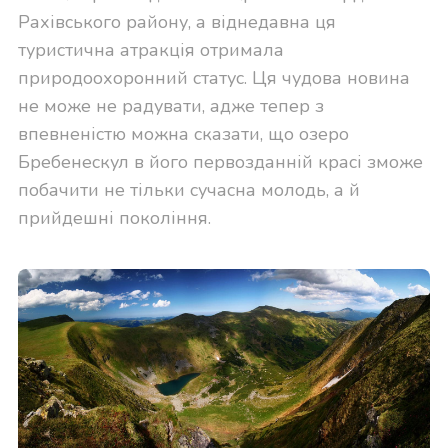
Рахівського району, а віднедавна ця
туристична атракція отримала
природоохоронний статус. Ця чудова новина
не може не радувати, адже тепер з
впевненістю можна сказати, що озеро
Бребенескул в його первозданній красі зможе
побачити не тільки сучасна молодь, а й
прийдешні покоління.