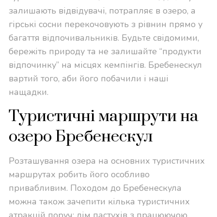
залишають відвідувачі, потрапляє в озеро, а
гірські сосни перекочовують з рівнин прямо у
багаття відпочивальників. Будьте свідомими,
бережіть природу та не залишайте “продукти
відпочинку” на місцях кемпінгів. Бребенескул
вартий того, аби його побачили і наші
нащадки.
Туристичні маршрути на
озеро Бребенескул
Розташування озера на основних туристичних
маршрутах робить його особливо
привабливим. Походом до Бребенескула
можна також зачепити кілька туристичних
атракцій поруч: дім пастухів з працюючою