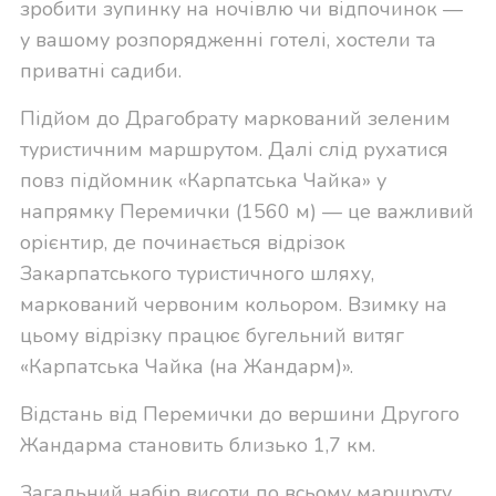
зробити зупинку на ночівлю чи відпочинок —
у вашому розпорядженні готелі, хостели та
приватні садиби.
Підйом до Драгобрату маркований зеленим
туристичним маршрутом. Далі слід рухатися
повз підйомник «Карпатська Чайка» у
напрямку Перемички (1560 м) — це важливий
орієнтир, де починається відрізок
Закарпатського туристичного шляху,
маркований червоним кольором. Взимку на
цьому відрізку працює бугельний витяг
«Карпатська Чайка (на Жандарм)».
Відстань від Перемички до вершини Другого
Жандарма становить близько 1,7 км.
Загальний набір висоти по всьому маршруту