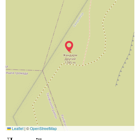
Leaflet
|
©
OpenStreetMap