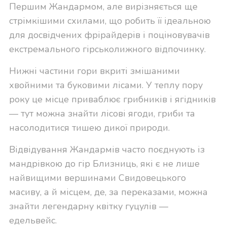
Першим Жандармом, але вирізняється ще
стрімкішими схилами, що робить її ідеальною
для досвідчених фрірайдерів і поціновувачів
екстремального гірськолижного відпочинку.
Нижні частини гори вкриті змішаними
хвойними та буковими лісами. У теплу пору
року це місце приваблює грибників і ягідників
— тут можна знайти лісові ягоди, гриби та
насолодитися тишею дикої природи.
Відвідування Жандармів часто поєднують із
мандрівкою до гір Близниць, які є не лише
найвищими вершинами Свидовецького
масиву, а й місцем, де, за переказами, можна
знайти легендарну квітку гуцулів —
едельвейс.