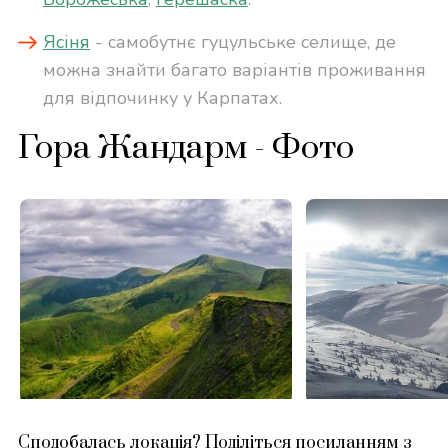
Ясіня
- самобутнє гуцульське селище, де
можна знайти багато варіантів проживання
для відпочинку у Карпатах.
Гора Жандарм - Фото
Сподобалась локація? Поділіться посиланням з