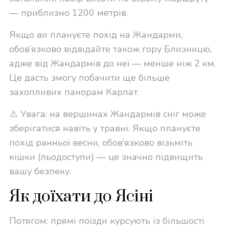
— приблизно 1200 метрів.
Якщо ви плануєте похід на Жандарми,
обов’язково відвідайте також гору Близницю,
адже від Жандармів до неї — менше ніж 2 км.
Це дасть змогу побачити ще більше
захопливих панорам Карпат.
⚠️ Увага: на вершинах Жандармів сніг може
зберігатися навіть у травні. Якщо плануєте
похід ранньої весни, обов’язково візьміть
кішки (льодоступи) — це значно підвищить
вашу безпеку.
Як доїхати до Ясіні
Потягом: прямі поїзди курсують із більшості