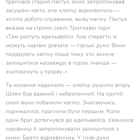
трапився старий пастух, який запропонував
засушені квіти, але хлопці відмовились —
хотіли добути справжню, живу квітку. Пастух
вказав на стрімкі скелі Триглавої гори:
«Там ростуть едельвейси. Але стерегти їх
можуть чарівні дівчата — гірські духи. Вони
подарують квітку лише тому, хто захоче
залишитися назавжди в горах. Інакше —
зіштовхнуть у прірву...»
Та кохання надихало — хлопці рушили вгору.
Шлях був важкий і небезпечний. На крутій
скелі вони побачили квітку. Змагаючись,
піднімалися, прагнучи бути першим. Коли
один брат дотягнувся до едельвейса, з’явилися
чарівниці й запропонували залишитися з
ними. Брати відмовились. У гніві духи