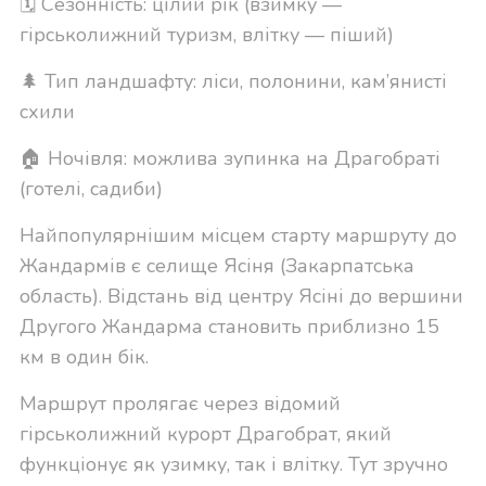
🗓 Сезонність: цілий рік (взимку —
гірськолижний туризм, влітку — піший)
🌲 Тип ландшафту: ліси, полонини, кам’янисті
схили
🏠 Ночівля: можлива зупинка на Драгобраті
(готелі, садиби)
Найпопулярнішим місцем старту маршруту до
Жандармів є селище Ясіня (Закарпатська
область). Відстань від центру Ясіні до вершини
Другого Жандарма становить приблизно 15
км в один бік.
Маршрут пролягає через відомий
гірськолижний курорт Драгобрат, який
функціонує як узимку, так і влітку. Тут зручно