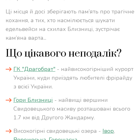
Ці місця й досі зберігають пам’ять про трагічне
кохання, а тих, хто насмілюється шукати
едельвейси на схилах Близниці, зустрічає
кам’яна варта...
Що цікавого неподалік?
ГК "Драгобрат"
- найвисокогірніший курорт
України, куди приїздять любителі фрірайду
з всієї України.
Гори Близниці
- найвищі вершини
Свидовецького масиву розташовані всього
1.7 км від Другого Жандарму.
Високогірні свидовецькі озера -
Івор
,
Ворожеська
,
Герешаска
.