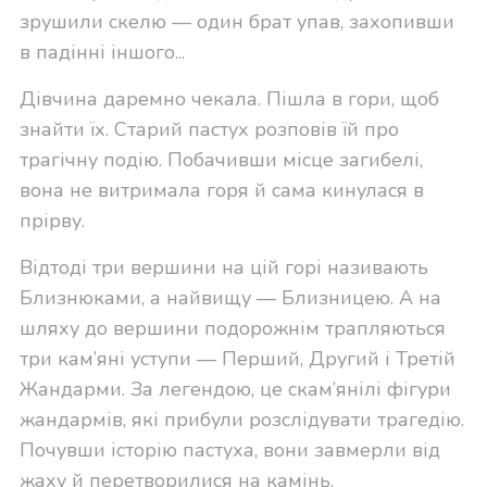
зрушили скелю — один брат упав, захопивши
в падінні іншого...
Дівчина даремно чекала. Пішла в гори, щоб
знайти їх. Старий пастух розповів їй про
трагічну подію. Побачивши місце загибелі,
вона не витримала горя й сама кинулася в
прірву.
Відтоді три вершини на цій горі називають
Близнюками, а найвищу — Близницею. А на
шляху до вершини подорожнім трапляються
три кам’яні уступи — Перший, Другий і Третій
Жандарми. За легендою, це скам’янілі фігури
жандармів, які прибули розслідувати трагедію.
Почувши історію пастуха, вони завмерли від
жаху й перетворилися на камінь.