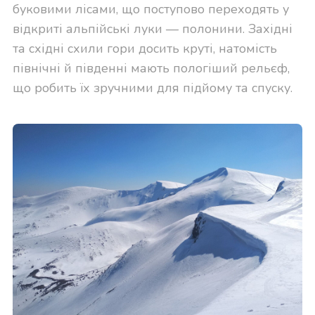
буковими лісами, що поступово переходять у
відкриті альпійські луки — полонини. Західні
та східні схили гори досить круті, натомість
північні й південні мають пологіший рельєф,
що робить їх зручними для підйому та спуску.