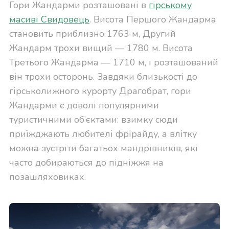
Гори Жандарми розташовані в
гірському
масиві Свидовець
. Висота Першого Жандарма
становить приблизно 1763 м, Другий
Жандарм трохи вищий — 1780 м. Висота
Третього Жандарма — 1710 м, і розташований
він трохи осторонь. Завдяки близькості до
гірськолижного курорту Драгобрат, гори
Жандарми є доволі популярними
туристичними об’єктами: взимку сюди
приїжджають любителі фрірайду, а влітку
можна зустріти багатьох мандрівників, які
часто добираються до підніжжя на
позашляховиках.