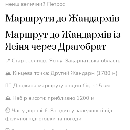
менш величний Петрос.
Маршрути до Жандармів
Маршрут до Жандармів із
Ясіня через Драгобрат
📍 Старт: селище Ясіня, Закарпатська область
🏔 Кінцева точка: Другий Жандарм (1780 м)
🚶‍♂️ Довжина маршруту в один бік: ~15 км
⛰ Набір висоти: приблизно 1200 м
⏱ Час у дорозі: 6–8 годин у залежності від
фізичної підготовки та погоди