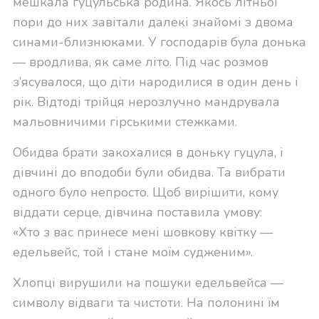
мешкала гуцульська родина. Якось літньої
пори до них завітали далекі знайомі з двома
синами-близнюками. У господарів була донька
— вродлива, як саме літо. Під час розмов
з’ясувалося, що діти народилися в один день і
рік. Відтоді трійця нерозлучно мандрувала
мальовничими гірськими стежками.
Обидва брати закохалися в доньку гуцула, і
дівчині до вподоби були обидва. Та вибрати
одного було непросто. Щоб вирішити, кому
віддати серце, дівчина поставила умову:
«Хто з вас принесе мені шовкову квітку —
едельвейс, той і стане моїм судженим».
Хлопці вирушили на пошуки едельвейса —
символу відваги та чистоти. На полонині їм