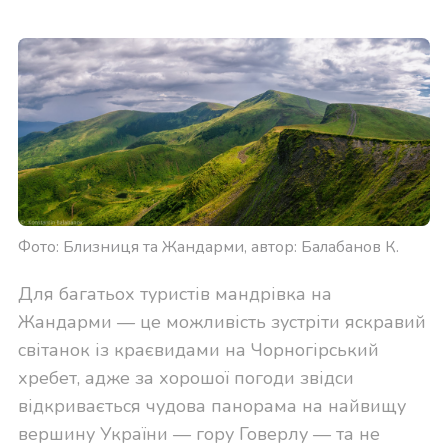
Фото: Близниця та Жандарми, автор: Балабанов К.
Для багатьох туристів мандрівка на
Жандарми — це можливість зустріти яскравий
світанок із краєвидами на Чорногірський
хребет, адже за хорошої погоди звідси
відкривається чудова панорама на найвищу
вершину України — гору Говерлу — та не