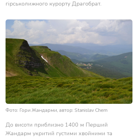
гірськолижного курорту Драгобрат.
Фото: Гори Жандарми, автор: Stanislav Chern
До висоти приблизно 1400 м Перший
Жандарм укритий густими хвойними та