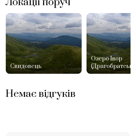
Локації поруч
Озеро Івор
Свидовець
(Драгобратське
Немає відгуків