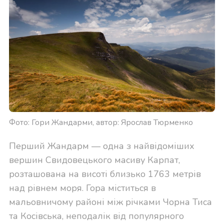
Фото: Гори Жандарми, автор: Ярослав Тюрменко
Перший Жандарм — одна з найвідоміших
вершин Свидовецького масиву Карпат,
розташована на висоті близько 1763 метрів
над рівнем моря. Гора міститься в
мальовничому районі між річками Чорна Тиса
та Косівська, неподалік від популярного