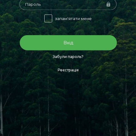
запам'ятати мене
Вхід
Забули пароль?
Реєстрація