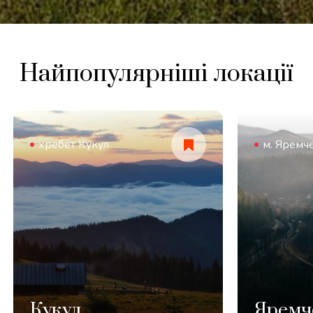
Найпопулярніші локації
хребет Кукул
м. Яремч
Кукул
Яремч