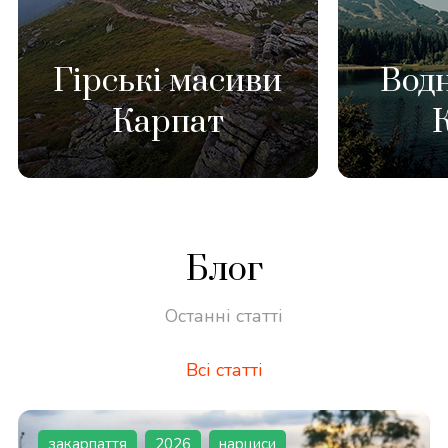
Гірські масиви
Водн
Карпат
Блог
Останні статті
Всі статті
закарпаття
2026
нарциси