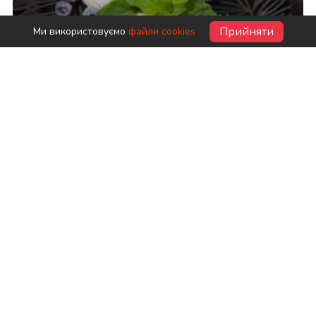
Прийняти
Ми використовуємо
файли cookies
Закарпатські сирні гомбовці
Редакція Реcурсу
промо
Туризм
Одноденні поїздки з дітьми:
найкращі маршрути