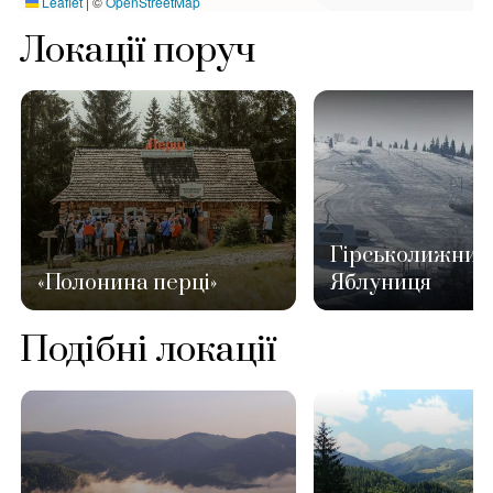
Leaflet
|
©
OpenStreetMap
Локації поруч
Гірськолижний
«Полонина перці»
Яблуниця
Подібні локації