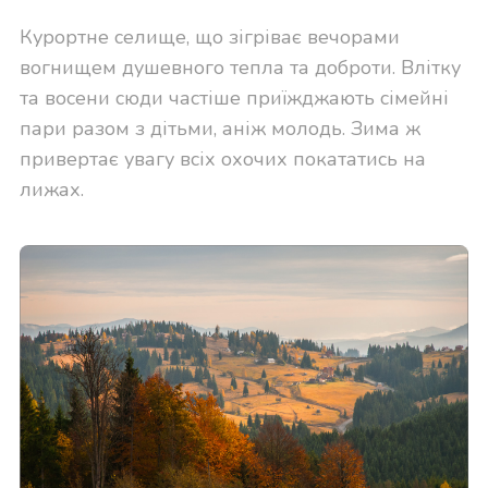
Курортне селище, що зігріває вечорами
вогнищем душевного тепла та доброти. Влітку
та восени сюди частіше приїжджають сімейні
пари разом з дітьми, аніж молодь. Зима ж
привертає увагу всіх охочих покататись на
лижах.