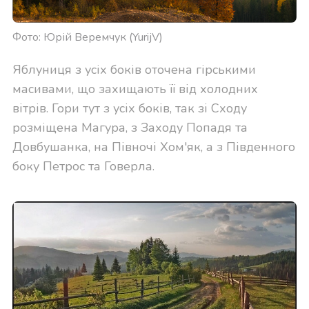
Фото: Юрій Веремчук (YurijV)
Яблуниця з усіх боків оточена гірськими
масивами, що захищають її від холодних
вітрів. Гори тут з усіх боків, так зі Сходу
розміщена Магура, з Заходу Попадя та
Довбушанка, на Півночі Хом'як, а з Південного
боку Петрос та Говерла.