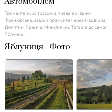
Автомобілем
Тримайте курс трасою з Києва до Івано-
Франківська, звідки прямуйте через Надвірна,
Делятин, Яремче, Микуличин, Татарів до самої
Яблуниці.
Яблуниця - Фото