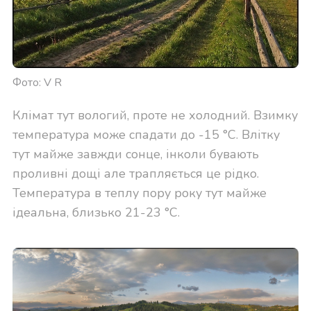
Фото: V R
Клімат тут вологий, проте не холодний. Взимку
температура може спадати до -15 °C. Влітку
тут майже завжди сонце, інколи бувають
проливні дощі але трапляється це рідко.
Температура в теплу пору року тут майже
ідеальна, близько 21-23 °C.