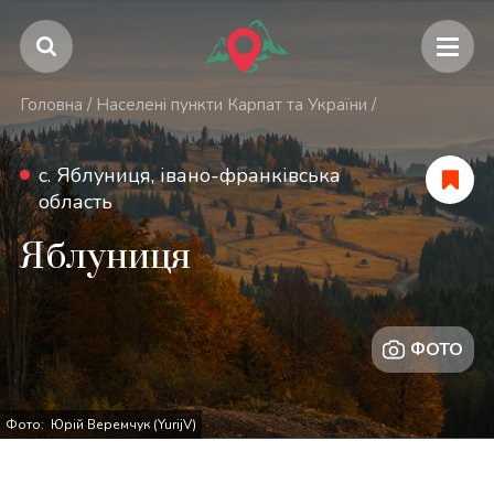
Головна
/
Населені пункти Карпат та України
/
с. Яблуниця, івано-франківська
область
Яблуниця
ФОТО
Фото: Юрій Веремчук (YurijV)