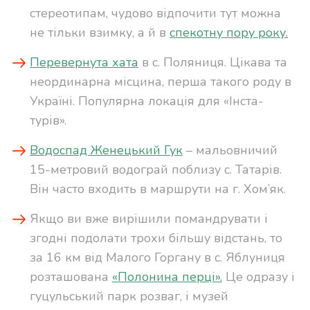
стереотипам, чудово відпочити тут можна
не тільки взимку, а й в
спекотну пору року.
Перевернута хата
в с. Поляниця. Цікава та
неординарна місцина, перша такого роду в
Україні. Популярна локація для «Інста-
турів».
Водоспад Женецький Гук
– мальовничий
15-метровий водограй поблизу с. Татарів.
Він часто входить в маршрути на г. Хом’як.
Якщо ви вже вирішили помандрувати і
згодні подолати трохи більшу відстань, то
за 16 км від Малого Горгану в с. Яблуниця
розташована
«Полонина перці».
Це одразу і
гуцульський парк розваг, і музей