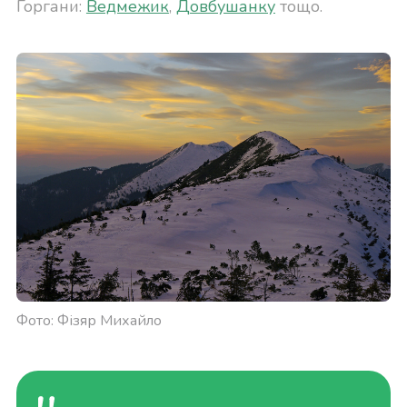
Горгани:
Ведмежик
,
Довбушанку
тощо.
Фото: Фізяр Михайло