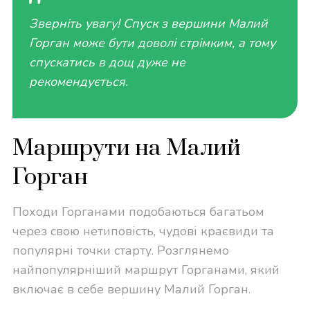
Зверніть увагу! Спуск з вершини Малий
Горган може бути доволі стрімким, а тому
спускатись в дощ дуже не
рекомендується.
Маршрути на Малий
Горган
Походи Горганами подобаються багатьом
через свою нетиповість, чудові краєвиди та
популярні точки старту. Розглянемо
найпопулярніший маршрут Горганами, який
включає в себе вершину Малий Горган.