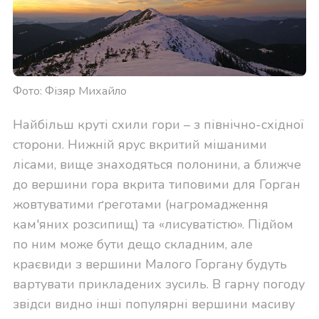
Фото: Фізяр Михайло
Найбільш круті схили гори – з північно-східної
сторони. Нижній ярус вкритий мішаними
лісами, вище знаходяться полонини, а ближче
до вершини гора вкрита типовими для Горган
жовтуватими ґреготами (
нагромадження
кам'яних розсипищ)
та «лисуватістю». Підйом
по ним може бути дещо складним, але
краєвиди з вершини Малого Горгану будуть
вартувати прикладених зусиль. В гарну погоду
звідси видно інші популярні вершини масиву