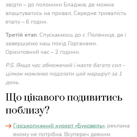
звідти – до полонини Бладжів, де можна
влаштуватись на привал. Середня тривалість
етапу – 6 годин.
Третій етап
. Спускаємось до с. Поляниця, де і
завершуємо наш похід Горганами.
Орієнтовний час – 2 години.
P.S. Якщо час обмежений і маєте багато сил –
цілком можливо подолати цей маршрут за 1
день.
Що цікавого подивитись
поблизу?
Гірськолижний курорт «Буковель»
, реклама
якому не потрібна. Всупереч деяким