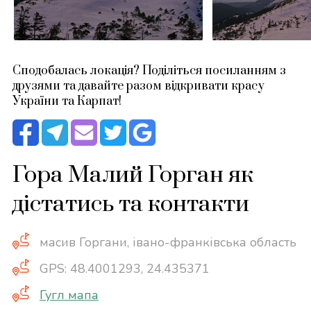
Сподобалась локація? Поділіться посиланням з
друзями та давайте разом відкривати красу
України та Карпат!
Гора Малий Горган як
дістатись та контакти
масив Горгани, івано-франківська область
GPS: 48.4001293, 24.435371
Гугл мапа