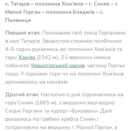
с. Татарів – полонина Хом’яків – г. Синяк – г.
Малий Горган – полонина Бладжів – с.
Поляниця
Перший етап
. Починаємо свій похід Горганами
в селі Татарів. Звивистою стежкою приблизно
4–5 годин рухаємось до полонини Хом’яків та
гори
Хом’як
(1542 м). З її вершини можна
побачити
Чорногірський масив
, частину Горган
тощо. У підніжжі гори чи на полонині Хом’яків
зупиняємось на ночівлю.
Другий етап
. Наступного дня піднімаємось на
гору Синяк (1665 м), з вершини якої видно
Східні Горгани та курорт «Буковель». Далі
рухаємось по гребені хребта Синяк і
потрапляємо на вершину г. Малий Горган, а