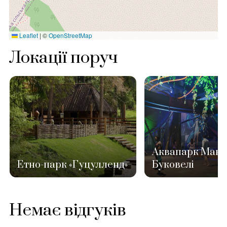
Leaflet
|
©
OpenStreetMap
Локації поруч
Аквапарк Мавк
Етно-парк «Гуцулленд»
Буковелі
Немає відгуків