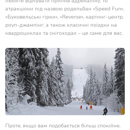
любите відчувати прилив адреналіну, то
атракціони під назвою родельбан «Speed Fun»,
«Буковельські гірки», «Reverse», картинг-центр,
роуп-джампінг, а також класичні поїздки на
квадроциклах та снігоходах – це саме для вас.
Проте, якщо вам подобається більш спокійне,