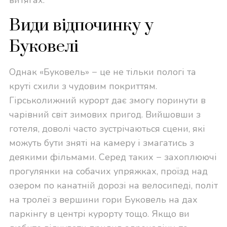
витягах.
Види відпочинку у
Буковелі
Однак «Буковель» − це не тільки пологі та
круті схили з чудовим покриттям.
Гірськолижний курорт дає змогу поринути в
чарівний світ зимових пригод. Вийшовши з
готеля, доволі часто зустрічаються сцени, які
можуть бути зняті на камеру і змагатись з
деякими фільмами. Серед таких − захоплюючі
прогулянки на собачих упряжках, проїзд над
озером по канатній дорозі на велосипеді, політ
на тролеї з вершини гори Буковель на дах
паркінгу в центрі курорту тощо. Якщо ви