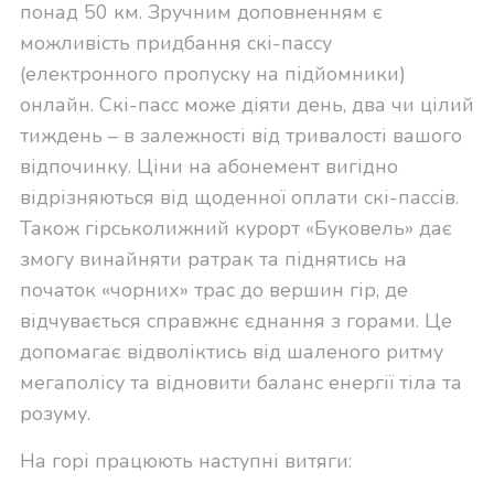
понад 50 км. Зручним доповненням є
можливість придбання скі-пассу
(електронного пропуску на підйомники)
онлайн. Скі-пасс може діяти день, два чи цілий
тиждень – в залежності від тривалості вашого
відпочинку. Ціни на абонемент вигідно
відрізняються від щоденної оплати скі-пассів.
Також гірськолижний курорт «Буковель» дає
змогу винайняти ратрак та піднятись на
початок «чорних» трас до вершин гір, де
відчувається справжнє єднання з горами. Це
допомагає відволіктись від шаленого ритму
мегаполісу та відновити баланс енергії тіла та
розуму.
На горі працюють наступні витяги: