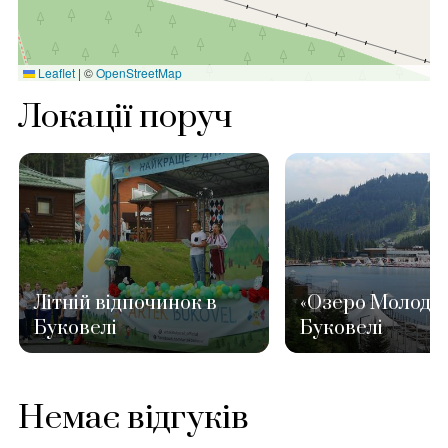
Leaflet
|
©
OpenStreetMap
Локації поруч
Літній відпочинок в
«Озеро Молодос
Буковелі
Буковелі
Немає відгуків