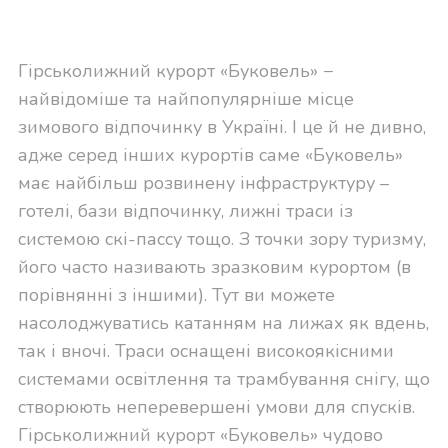
Гірськолижний курорт «Буковель» −
найвідоміше та найпопулярніше місце
зимового відпочинку в Україні. І це й не дивно,
адже серед інших курортів саме «Буковель»
має найбільш розвинену інфраструктуру –
готелі, бази відпочинку, лижні траси із
системою скі-пассу тощо. З точки зору туризму,
його часто називають зразковим курортом (в
порівнянні з іншими). Тут ви можете
насолоджуватись катанням на лижах як вдень,
так і вночі. Траси оснащені високоякісними
системами освітлення та трамбування снігу, що
створюють неперевершені умови для спусків.
Гірськолижний курорт «Буковель» чудово