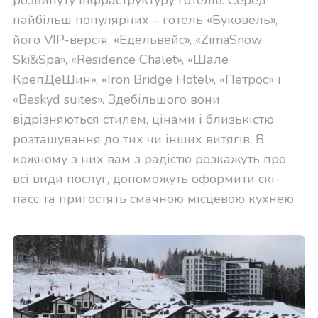
найбільш популярних – готель «Буковель»,
його VIP-версія, «Едельвейс», «ZimaSnow
Ski&Spa», «Residence Chalet», «Шале
КрепДеШин», «Iron Bridge Hotel», «Петрос» і
«Beskyd suites». Здебільшого вони
відрізняються стилем, цінами і близькістю
розташування до тих чи інших витягів. В
кожному з них вам з радістю розкажуть про
всі види послуг, допоможуть оформити скі-
пасс та пригостять смачною місцевою кухнею.