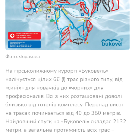
Фото: skipasuea
На гірськолижному курорті «Буковель»
налічується цілих 66 (!) трас різного типу, від
«синіх» для новачків до «чорних» для
професіоналів. Всі з них розташовані доволі
близько від готелів комплесу. Перепад висот
на трасах починається від 40 до 380 метрів.
Найдовший спуск на «Буковелі» складає 2132
метри, а загальна протяжність всіх трас −