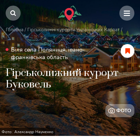
Головна
/
Гірськолижні курорти Українських Карпат
/
Біля села Поляниця, івано-
франківська область
Гірськолижний курорт
Буковель
ФОТО
Фото: Александр Науменко