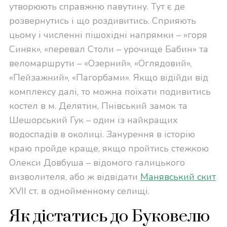
утворюють справжню павутину. Тут є де
розвернутись і що роздивитись. Сприяють
цьому і численні пішохідні напрямки – «горя
Синяк», «перевал Столи – урочище Бабин» та
веломаршрути – «Озерний», «Оглядовий»,
«Пейзажний», «Пагорбами». Якщо відійди від
комплексу далі, то можна поїхати подивитись
костел в м. Делятин, Пнівський замок та
Шешорський Гук – один із найкращих
водоспадів в околиці. Занурення в історію
краю пройде краще, якщо пройтись стежкою
Олекси Довбуша – відомого галицького
визволителя, або ж відвідати
Манявський скит
XVII ст. в однойменному селищі.
Як дістатись до Буковелю