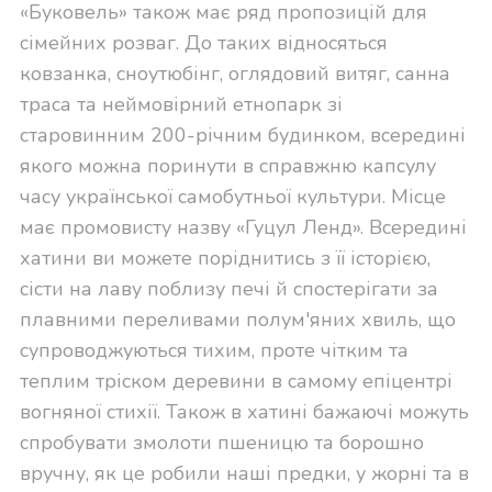
«Буковель» також має ряд пропозицій для
сімейних розваг. До таких відносяться
ковзанка, сноутюбінг, оглядовий витяг, санна
траса та неймовірний етнопарк зі
старовинним 200-річним будинком, всередині
якого можна поринути в справжню капсулу
часу української самобутньої культури. Місце
має промовисту назву «Гуцул Ленд». Всередині
хатини ви можете поріднитись з її історією,
сісти на лаву поблизу печі й спостерігати за
плавними переливами полум'яних хвиль, що
супроводжуються тихим, проте чітким та
теплим тріском деревини в самому епіцентрі
вогняної стихії. Також в хатині бажаючі можуть
спробувати змолоти пшеницю та борошно
вручну, як це робили наші предки, у жорні та в