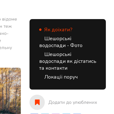
о відоме
н теж
Як доїхати?
ано-
Шешорські
е
водоспади - Фото
кельну
Шешорські
водоспади як дістатись
та контакти
Локації поруч
Додати до улюблених