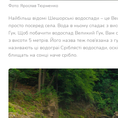
Фото: Ярослав Тюрменко
Найбільш відомі Шешорські водоспади – це Ве
просто посеред села. Вода в ньому спадає з висо
Гук. Щоб побачити водоспад Великий Гук, Вам сл
з висоти 5 метрів. Його назва теж пов’язана з 
називають ці водограї Сріблясті водоспади, ос
блищать на сонці наче срібло.