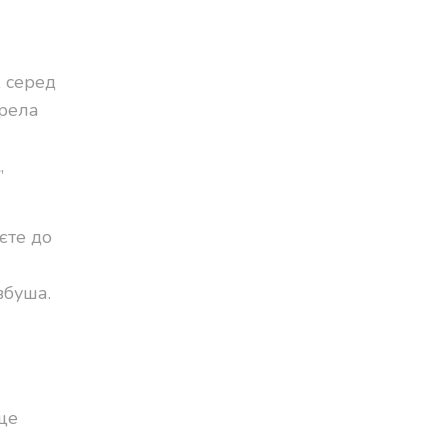
 серед
ерела
,
єте до
вбуша.
ще