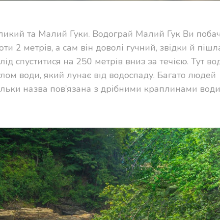
ликий та Малий Гуки. Водограй Малий Гук Ви поба
ти 2 метрів, а сам він доволі гучний, звідки й пішл
ід спуститися на 250 метрів вниз за течією. Тут во
гулом води, який лунає від водоспаду. Багато людей
кільки назва пов’язана з дрібними краплинами води