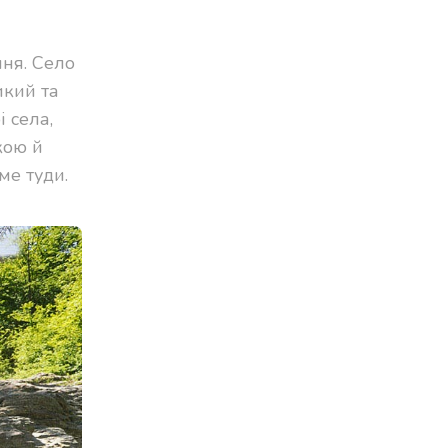
ння. Село
икий та
 села,
кою й
ме туди.