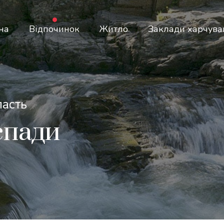
на
Відпочинок
Житло
Заклади харчува
ласть
спади