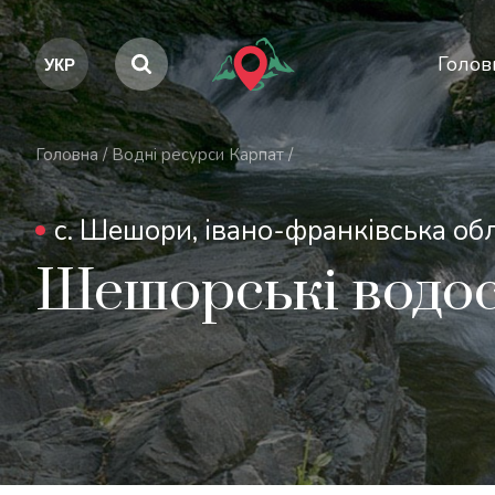
Голов
Головна
/
Водні ресурси Карпат
/
с. Шешори, івано-франківська об
Шешорські водо