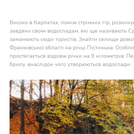
Високо в Карпатах, поміж стрімких гір, розки
завдяки своїм водоспадам, які ще називають 
заманюють сюди туристів. Знайти селище доволі
Франківської області на річці Пістинька. Особл
простягається вздовж річки на 9 кілометрів. П
брилу, внаслідок чого утворюються водоспади.