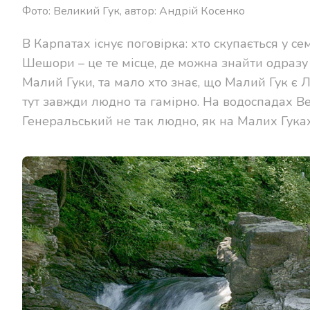
Фото: Великий Гук, автор: Андрій Косенко
В Карпатах існує поговірка: хто скупається у се
Шешори – це те місце, де можна знайти одразу 
Малий Гуки, та мало хто знає, що Малий Гук є Л
тут завжди людно та гамірно. На водоспадах В
Генеральський не так людно, як на Малих Гуках.