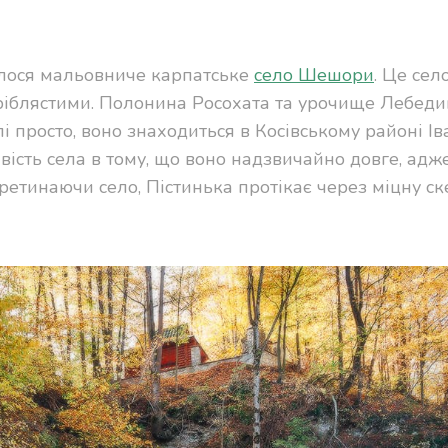
нулося мальовниче карпатське
село Шешори
. Це сел
Сріблястими. Полонина Росохата та урочище Лебеди
 просто, воно знаходиться в Косівському районі Ів
ивість села в тому, що воно надзвичайно довге, адж
еретинаючи село, Пістинька протікає через міцну с