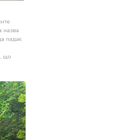
чите
а назва
да падає
, що