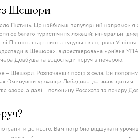
рез Шешори
ело Пістинь. Це найбільш популярний напрямок як
 охоплює багато туристичних локацій: мінеральні дж
елі Пістинь, старовинна гуцульська церква Успіння
водоспади в Шешорах, відреставрована криївка УПА
печера Довбуша та водоспади поруч з печерою.
 – Шешори. Розпочавши похід з села, Ви попряму
а». Оминувши урочище Лебедине, де знаходиться
е озеро, а далі – полонину Росохата та печеру До
оруч?
потрапити до нього, Вам потрібно відшукати урочи
2