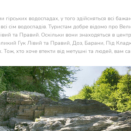
ми гірських водоспадах, у того здійсняться всі бажа
всі сім водоспадів. Туристам добре відомо про Вел
івий та Правий. Оскільки вони знаходяться в центрі
еликий Гук Лівий та Правий, Доз, Барани, Під Клад
 Тож, хто хоче втекти від метушні та людей, вам са