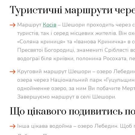
Туристичні маршрути че
Маршрут
Косів
– Шешори проходить через с
туристів, так і серед місцевих жителів. Він
«Соляна криниця» та «Іванова Криничка» в с
Пресвятої Богородиці, знамениті Сріблясті 
водограї біля криївки, полонина Росохата, 
Круговий маршрут Шешори – озеро Лебедине
озера через Національний парк «Гуцульщин
однойменне озеро, за ним Ви побачите Мертв
Завершуємо маршрут в селі Шешори.
Що цікавого подивитись п
Інша цікава водойма – озеро Лебедин. Щоб 