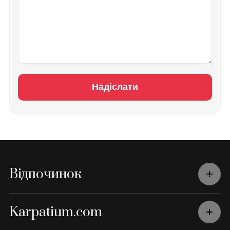
Надіслати
Відпочинок
Karpatium.com