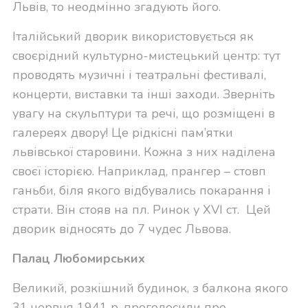
Львів, то неодмінно згадують його.
Італійський дворик використовується як
своєрідний культурно-мистецький центр: тут
проводять музичні і театральні фестивалі,
концерти, виставки та інші заходи. Зверніть
увагу на скульптури та речі, що розміщені в
галереях двору! Це рідкісні пам’ятки
львівської старовини. Кожна з них наділена
своєї історією. Наприклад, прангер – стовп
ганьби, біля якого відбувались покарання і
страти. Він стояв на пл. Ринок у XVI ст. Цей
дворик відносять до 7 чудес Львова.
Палац Любомирських
Великий, розкішний будинок, з балкона якого
31 червня 1941 р. проголосили про