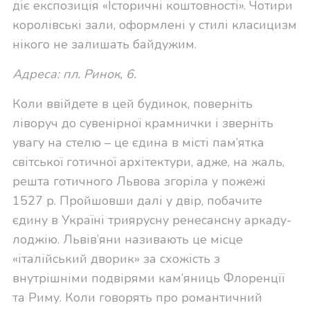
діє експозиція «Історичні коштовності». Чотири
королівські зали, оформлені у стилі класицизм
нікого не залишать байдужим.
Адреса: пл. Ринок, 6.
Коли ввійдете в цей будинок, поверніть
ліворуч до сувенірної крамнички і зверніть
увагу на стелю – це єдина в місті пам’ятка
світської готичної архітектури, адже, на жаль,
решта готичного Львова згоріла у пожежі
1527 р. Пройшовши далі у двір, побачите
єдину в Україні триярусну ренесансну аркаду-
лоджію. Львів’яни називають це місце
«італійський дворик» за схожість з
внутрішніми подвірями кам’яниць Флоренції
та Риму. Коли говорять про романтичний