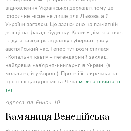
відновлення Української держави, тому це
історичне місце не лише для Львова, а й
України загалом. Це зазначено на пам’ятній
дошці на фасаді будинку. Колись дім знатного
роду, а також резиденція губернаторів у
австрійський час. Тепер тут розмістилася
«Копальня кави» – легендарний заклад,
найдовша кав’ярня-книгарня в Україні (а,
можливо, й у Європі). Про всі її секретики та
про інші кав’ярні міста Лева
можна почитати
тут.
Адреса: пл. Ринок, 10.
Кам'яниця Венеційська
Якщо над входом до будівлі ви побачите