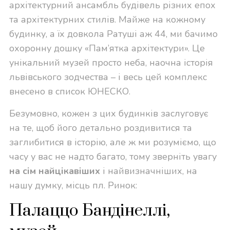
архітектурний ансамбль будівель різних епох
та архітектурних стилів. Майже на кожному
будинку, а їх довкола Ратуші аж 44, ми бачимо
охоронну дошку «Пам’ятка архітектури». Це
унікальний музей просто неба, наочна історія
львівського зодчества – і весь цей комплекс
внесено в список ЮНЕСКО.
Безумовно, кожен з цих будинків заслуговує
на те, щоб його детально роздивитися та
заглибитися в історію, але ж ми розуміємо, що
часу у вас не надто багато, тому зверніть увагу
на сім найцікавіших
і найвизначніших, на
нашу думку, місць пл. Ринок:
Палаццо Бандінеллі,