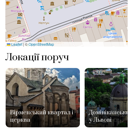
Leaflet
|
©
OpenStreetMap
Локації поруч
Вірменський квартал і
Домініканський
церква
у Львові