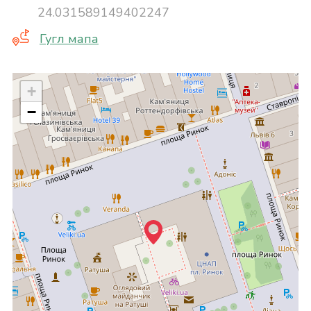
24.031589149402247
Гугл мапа
+
−