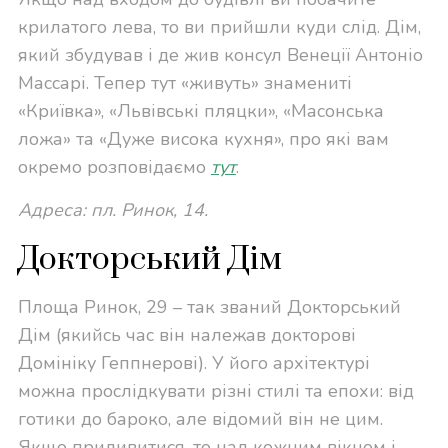
крилатого лева, то ви прийшли куди слід. Дім,
який збудував і де жив консул Венеції Антоніо
Массарі. Тепер тут «живуть» знамениті
«Криївка», «Львівські пляцки», «Масонська
ложа» та «Дуже висока кухня», про які вам
окремо розповідаємо
тут
.
Адреса: пл. Ринок, 14.
Докторський Дім
Площа Ринок, 29 – так званий Докторський
Дім (якийсь час він належав докторові
Домініку Геппнерові). У його архітектурі
можна прослідкувати різні стилі та епохи: від
готики до бароко, але відомий він не цим.
Якщо придивитися, то над кожним вікном і