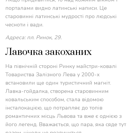
порталами видно латинські написи. Це
старовинні латинські мудрості про людські
чесноти і вади.
Адреса: пл. Ринок, 29.
Лавочка закоханих
На північній стороні Ринку майстри-ковалі
Товариства Залізного Лева у 2000-х
встановили ще один туристичний магніт.
Лавка-гойдалка, створена старовинним
ковальським способом, стала відомою
інсталокацією, що потрапляє до топів
романтичних місць Львова та вже є однією з
його легенд. Вважається, що пара, яка сяде тут
разом, ніколи не розлучиться.