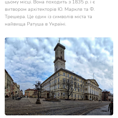
цьому місці. Вона походить з 1835 р. і є
витвором архітекторів Ю. Маркля та Ф.
Трешера. Це один із символів міста та
найвища Ратуша в Україні.