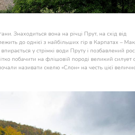
ани. Знаходиться вона на річці Прут, на схід від
ежить до однієї з найбільших гір в Карпатах – Ма
л впирається у стрімкі води Пруту і позбавлений рос
ітко побачити на флішовій породі великий силует 
почали називати скелю «Слон» на честь цієї велично