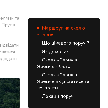
келями та
 Прут в
Маршрут на скелю
«Слон»
Що цікавого поруч ?
відвідати
Як доїхати?
оватися
ідвідати
Скеля «Слон» в
Яремче - Фото
Скеля «Слон» в
Яремче як дістатись та
контакти
Локації поруч