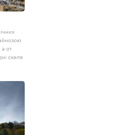
нічних
кайнозою
 а от
дні скеля