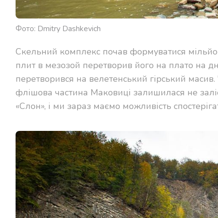
Фото: Dmitry Dashkevich
Скельний комплекс почав формуватися мільйони
плит в мезозой перетворив його на плато на дн
перетворився на велетенський гірський масив. 
флішова частина Маковиці залишилася не заліс
«Слон», і ми зараз маємо можливість спостеріг