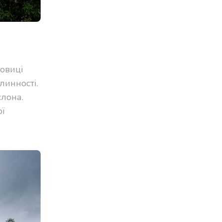
ковиці
линності.
слона.
ї