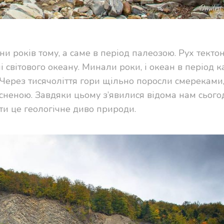
 років тому, а саме в період палеозою. Рух текто
і світового океану. Минали роки, і океан в період 
Через тисячоліття гори щільно поросли смереками,
неною. Завдяки цьому з’явилися відома нам сього
ати це геологічне диво природи.