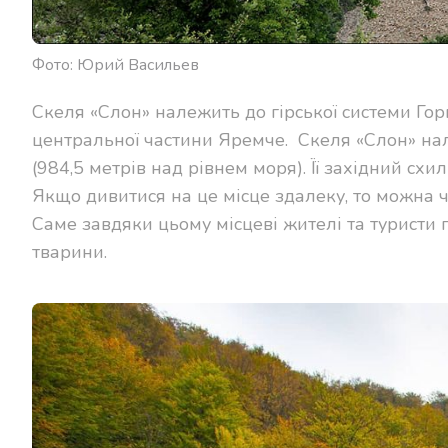
Фото: Юрий Васильев
Скеля «Слон» належить до гірської системи Горг
центральної частини Яремче.
Скеля «Слон» нал
(984,5 метрів над рівнем моря). Її західний схи
Якщо дивитися на це місце здалеку, то можна ч
Саме завдяки цьому місцеві жителі та туристи 
тварини.