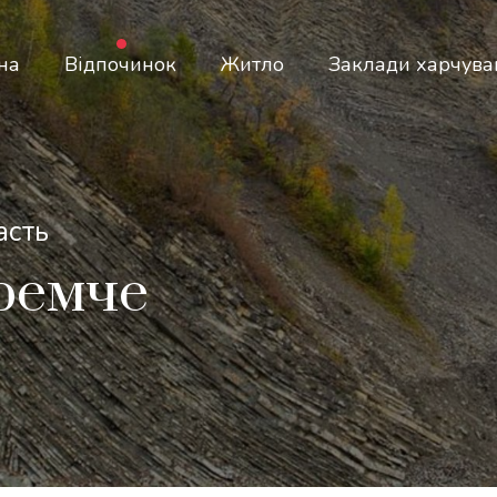
на
Відпочинок
Житло
Заклади харчува
асть
Яремче