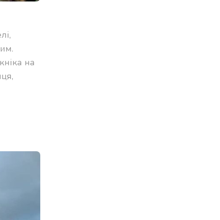
лі,
им.
кніка на
ця,