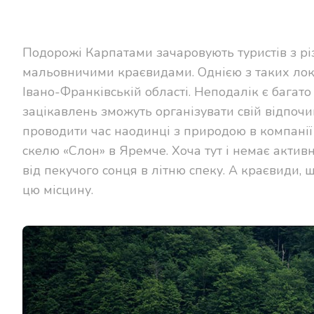
Подорожі Карпатами зачаровують туристів з різ
мальовничими краєвидами. Однією з таких лок
Івано-Франківській області. Неподалік є багато 
зацікавлень зможуть організувати свій відпо
проводити час наодинці з природою в компанії гу
скелю «Слон» в Яремче. Хоча тут і немає активн
від пекучого сонця в літню спеку. А краєвиди, 
цю місцину.