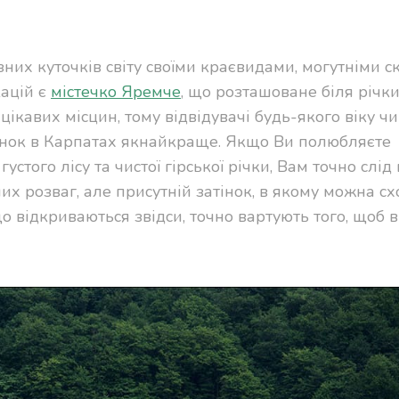
них куточків світу своїми краєвидами, могутніми с
ацій є
містечко Яремче
, що розташоване біля річки
цікавих місцин, тому відвідувачі будь-якого віку чи
чинок в Карпатах якнайкраще. Якщо Ви полюбляєте
стого лісу та чистої гірської річки, Вам точно слід 
их розваг, але присутній затінок, в якому можна сх
що відкриваються звідси, точно вартують того, щоб в