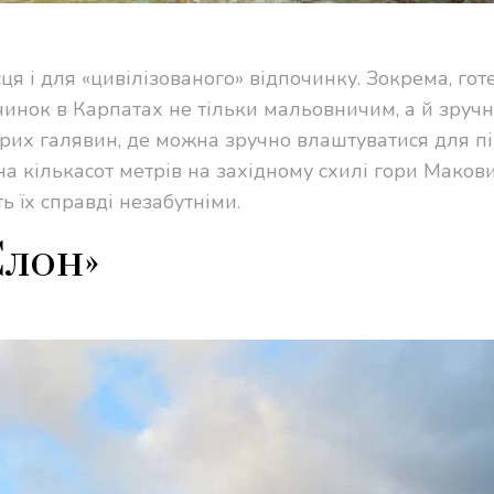
ця і для «цивілізованого» відпочинку. Зокрема, готе
инок в Карпатах не тільки мальовничим, а й зручн
орих галявин, де можна зручно влаштуватися для пі
на кількасот метрів на західному схилі гори Макови
 їх справді незабутніми.
Слон»