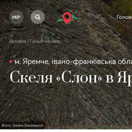
Голов
Головна
/
Гірські масиви
/
м. Яремче, івано-франківська обл
Скеля «Слон» в 
Фото: Dmitry Dashkevich