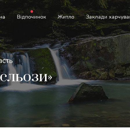
на
Відпочинок
Житло
Заклади харчува
асть
 сльози»