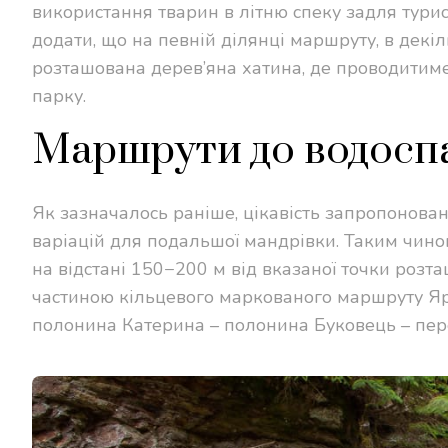
використання тварин в літню спеку задля тури
додати, що на певній ділянці маршруту, в декіл
розташована дерев’яна хатина, де проводитиме
парку.
Маршрути до водоспа
Як зазначалось раніше, цікавість запропонован
варіацій для подальшої мандрівки. Таким чином
на відстані 150−200 м від вказаної точки розт
частиною кільцевого маркованого маршруту Яре
полонина Катерина – полонина Буковець – пер