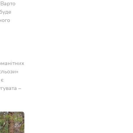
 Варто
 буде
ного
оманітних
сльози»
 є
гувата –