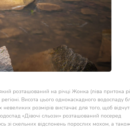
 який розташований на річці Жонка (ліва притока р
 регіоні. Висота цього однокаскадного водоспаду б
их невеликих розмірів вистачає для того, щоб відчут
 Водоспад «Дівочі сльози» розташований посеред
ь зi скельних відслонень порослих мохом, а також