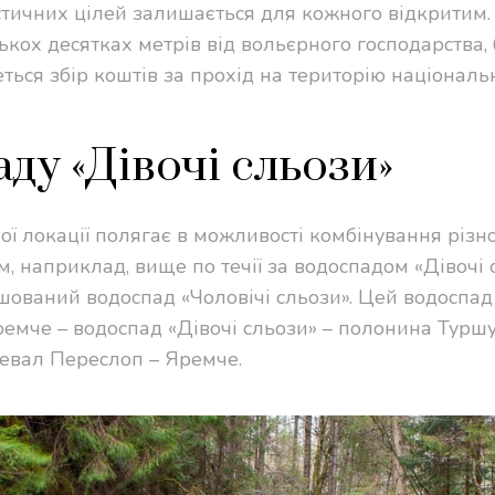
стичних цілей залишається для кожного відкритим.
ькох десятках метрів від вольєрного господарства,
ться збір коштів за прохід на територію національ
ду «Дівочі сльози»
ої локації полягає в можливості комбінування різн
, наприклад, вище по течії за водоспадом «Дівочі 
ашований водоспад «Чоловічі сльози». Цей водоспад
мче – водоспад «Дівочі сльози» – полонина Туршу
евал Переслоп – Яремче.