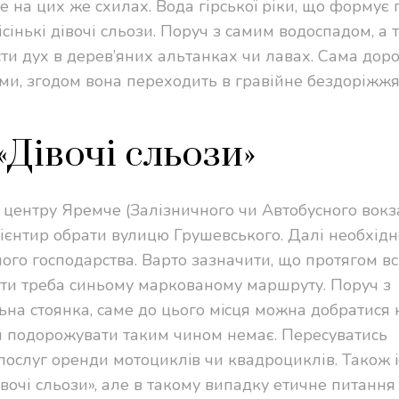
 на цих же схилах. Вода гірської ріки, що формує 
сінькі дівочі сльози. Поруч з самим водоспадом, а 
ти дух в дерев’яних альтанках чи лавах. Сама доро
и, згодом вона переходить в гравійне бездоріжжя
«Дівочі сльози»
 центру Яремче (Залізничного чи Автобусного вокза
ієнтир обрати вулицю Грушевського. Далі необхідн
го господарства. Варто зазначити, що протягом вс
вати треба синьому маркованому маршруту. Поруч з
на стоянка, саме до цього мicця можна добратися 
й подорожувати таким чином немає. Пересуватись
послуг оренди мотоциклiв чи квадроциклів. Також i
вочі сльози», але в такому випадку етичне питання