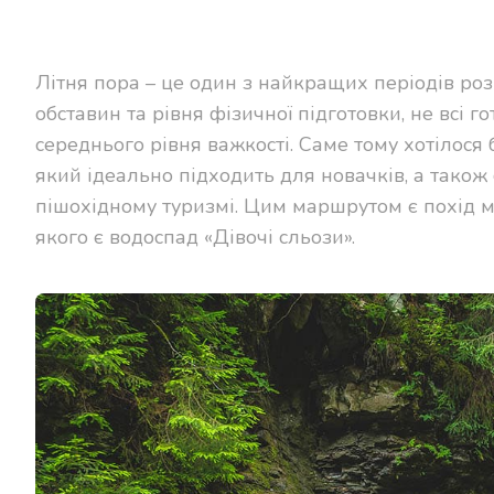
Літня пора – це один з найкращих періодів ро
обставин та рівня фізичної підготовки, не всі 
середнього рівня важкості. Саме тому хотілос
який ідеально підходить для новачків, а також 
пішохідному туризмі. Цим маршрутом є похід
якого є водоспад «Дівочі сльози».