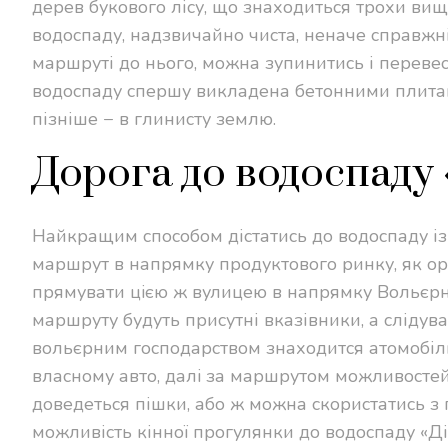
дерев букового лісу, що знаходиться трохи вище
водоспаду, надзвичайно чиста, неначе справжні
маршруті до нього, можна зупинитись і перевес
водоспаду спершу викладена бетонними плитам
пізніше − в глинисту землю.
Дорога до водоспаду 
Найкращим способом дістатись до водоспаду із
маршрут в напрямку продуктового ринку, як ор
прямувати цiєю ж вулицею в напрямку Вольєрно
маршруту будуть присутні вказівники, а сліду
вольєрним господарством знаходится атомобіль
власному авто, далi за маршрутом можливосте
доведеться пішки, або ж можна скористатись з 
можливість кінної прогулянки до водоспаду «Ді