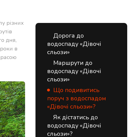
лу різних
рутів
Дорога до
о дня,
водоспаду «Дівочі
кроки в
сльози»
красою
Маршрути до
водоспаду «Дівочі
сльози»
Що подивитись
поруч з водоспадом
«Дівочі сльози»?
Як дістатись до
водоспаду «Дівочі
сльози»?