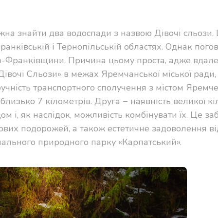
жна знайти два водоспади з назвою Дівочі сльози. 
ранківській і Тернопільській областях. Однак пог
но-Франківщини. Причина цьому проста, адже вдал
Дівочі Сльози» в межах Яремчанської міської ради,
учність транспортного сполучення з містом Яремче
близько 7 кілометрів. Друга − наявність великої кі
м і, як наслідок, можливість комбінувати їх. Це за
нових подорожей, а також естетичне задоволення ві
нального природного парку «Карпатський».