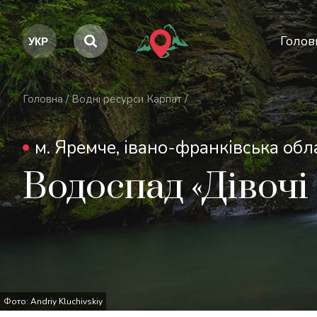
Голов
Головна
/
Водні ресурси Карпат
/
м. Яремче, івано-франківська обл
Водоспад «Дівочі
Фото: Andriy Kluchivskiy