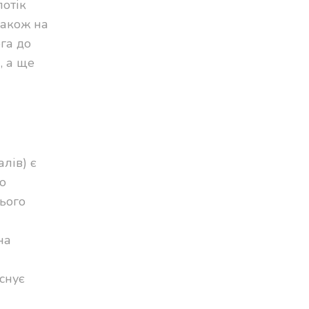
потік
також на
га до
, а ще
лів) є
о
ього
на
cнує