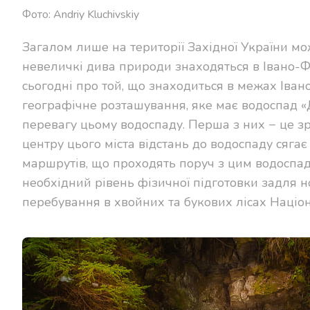
Фото: Andriy Kluchivskiy
Загалом лише на території Західної України мо
невеличкі дива природи знаходяться в Івано-Ф
сьогодні про той, що знаходиться в межах Іва
географічне розташування, яке має водоспад «
перевагу цьому водоспаду. Перша з них − це зр
центру цього міста відстань до водоспаду сягає 
маршрутів, що проходять поруч з цим водоспадо
необхідний рівень фізичної підготовки задля 
перебування в хвойних та букових лісах Націо