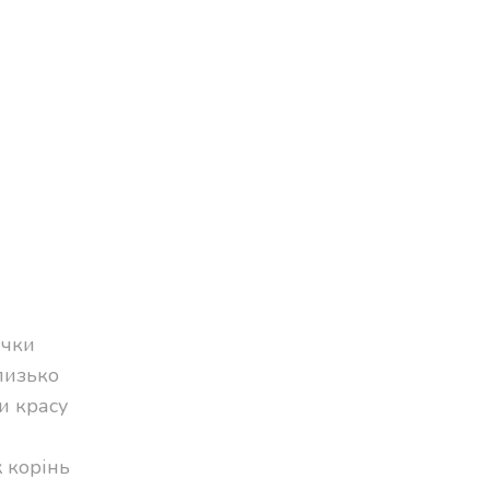
ічки
лизько
и красу
 корінь