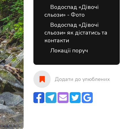
Водоспад «Дівочі
сльози» - Фото
Водоспад «Дівочі
сльози» як дістатись та
контакти
Локації поруч
Додати до улюблених