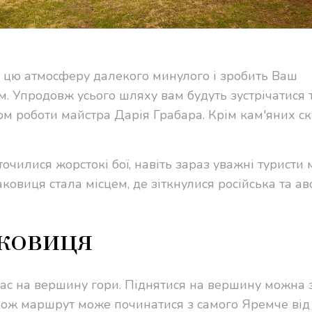
 цю атмосферу далекого минулого і зробить Ваш
м. Упродовж усього шляху вам будуть зустрічатися 
том роботи майстра Дарія Грабара. Крім кам'яних ск
 точилися жорстокі бої, навіть зараз уважні туристи
аковиця стала місцем, де зіткнулися російська та ав
ковиця
Вас на вершину гори. Піднятися на вершину можна 
кож маршрут може починатися з самого Яремче від