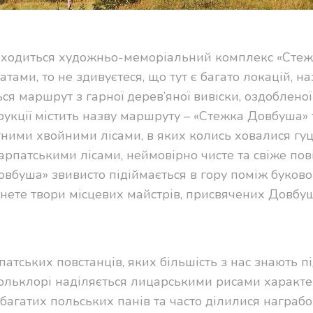
находиться художньо-меморіальний комплекс «Сте
ми, то не здивуєтеся, що тут є багато локацій, н
я маршрут з гарної дерев’яної вивіски, оздобленої
трукції містить назву маршруту – «Стежка Довбуша» 
тними хвойними лісами, в яких колись ховалися гуц
арпатськими лісами, неймовірно чисте та свіже пові
овбуша» звивисто підіймається в гору поміж буково
інете твори місцевих майстрів, присвячених Довбуш
рпатських повстанців, яких більшість з нас знають п
 фольклорі наділяється лицарськими рисами характе
багатих польських панів та часто ділилися награб