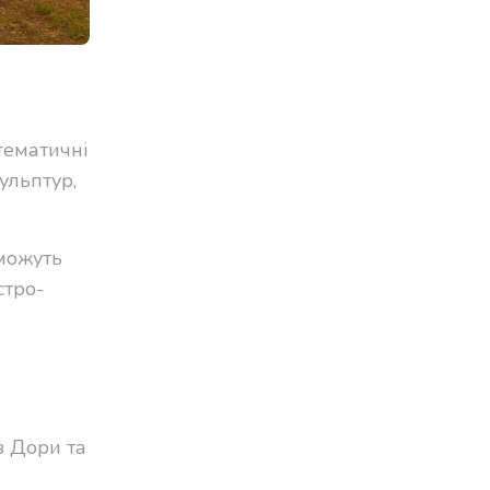
тематичні
ульптур,
 можуть
стро-
з Дори та