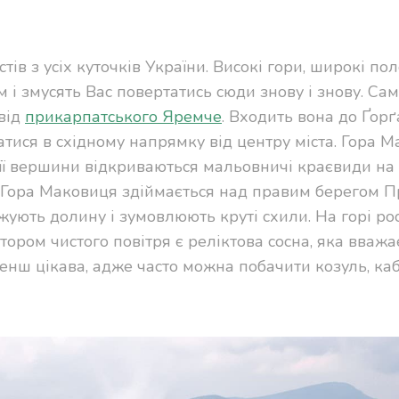
в з усіх куточків України. Високі гори, широкі по
 і змусять Вас повертатись сюди знову і знову. Са
від
прикарпатського Яремче
. Входить вона до Ґор
атися в східному напрямку від центру міста. Гора 
 її вершини відкриваються мальовничі краєвиди на
. Гора Маковиця здіймається над правим берегом Пр
жують долину і зумовлюють круті схили. На горі рос
тором чистого повітря є реліктова сосна, яка вважа
менш цікава, адже часто можна побачити козуль, каб