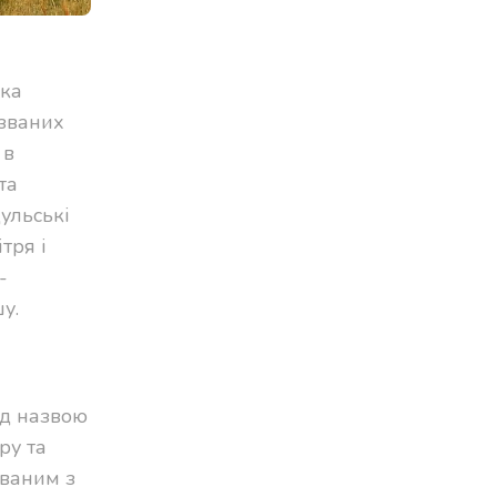
жка
азваних
 в
та
ульські
тря і
-
у.
ід назвою
ру та
ованим з