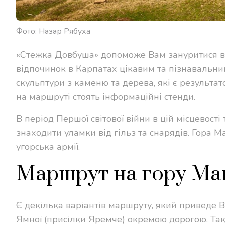
Фото: Назар Рябуха
«Стежка Довбуша» допоможе Вам зануритися в
відпочинок в Карпатах цікавим та пізнавальни
скульптури з каменю та дерева, які є результа
на маршруті стоять інформаційні стенди.
В період Першої світової війни в цій місцевості
знаходити уламки від гільз та снарядів. Гора М
угорська армії.
Маршрут на гору Ма
Є декілька варіантів маршруту, який приведе 
Ямної (присілки Яремче) окремою дорогою. Та