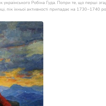
к українського Робіна Гуда. Попри те, що перші зг
ці, пік їхньої активності припадає на 1730−1740 ро