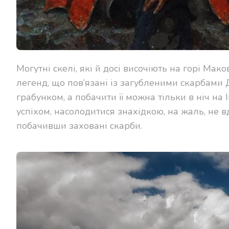
Могутні скелі, які й досі височіють на горі Ма
легенд, що пов’язані із загубленими скарбами 
грабунком, а побачити її можна тільки в ніч на
успіхом, насолодитися знахідкою, на жаль, не в
побачивши заховані скарби.