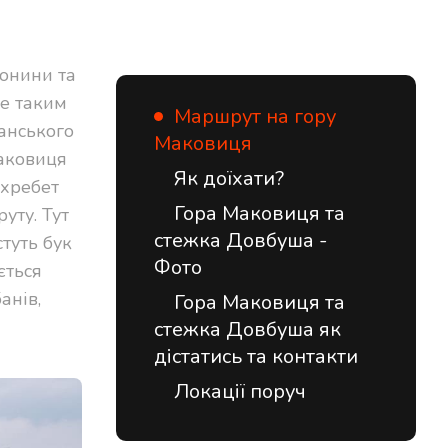
лонини та
ме таким
Маршрут на гору
ґанського
Маковиця
Маковиця
Як доїхати?
 хребет
Гора Маковиця та
уту. Тут
стежка Довбуша -
туть бук
Фото
ється
анів,
Гора Маковиця та
стежка Довбуша як
дістатись та контакти
Локації поруч