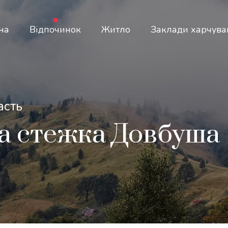
на
Відпочинок
Житло
Заклади харчува
асть
а стежка Довбуша