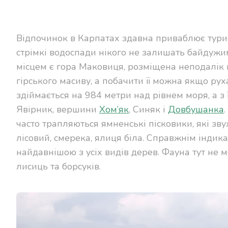
Відпочинок в Карпатах здавна приваблює туристі
стрімкі водоспади нікого не залишать байдужим
місцем є гора Маковиця, розміщена неподалік 
гірського масиву, а побачити її можна якщо рух
здіймається на 984 метри над рівнем моря, а з
Явірник, вершини
Хом’як
, Синяк і
Довбушанка
часто трапляються ямненські пісковики, які зву
лісовий, смерека, ялиця біла. Справжнім індика
найдавнішою з усіх видів дерев. Фауна тут не 
лисиць та борсуків.