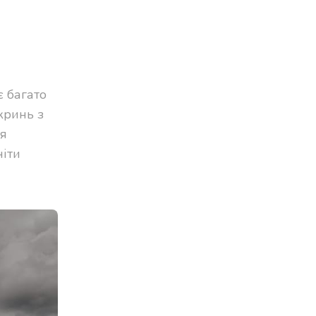
є багато
кринь з
ся
ніти