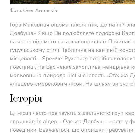
Фото: Олег Антошків
Гора Маковиця відома також тим, що на ній з
Довбуша». Якщо Ви полюбляєте подорожі Карпата
на честь відомого ватажка опришків. Починаєтьс
гуцульському стилі. Табличка на кам’яній конс
місцевості – Яремче. Рухатися потрібно колори
повстанці. На Вас чекає захоплива мандрівка к
мальовнича природа цієї місцевості. «Стежка Д
ялівцево-смерековим лісом. На шляху ви зустр
Історія
Ці місця часто пов’язують з діяльністю груп ка
опришків. Їх лідер – Олекса Довбуш – часто у
поведінки. Вважається, що опришки грабували 