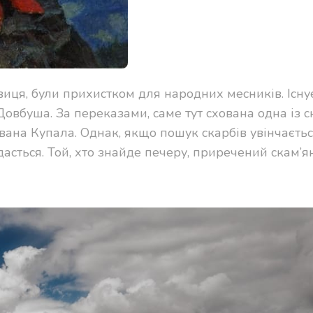
ковиця, були прихистком для народних месників. Існу
Довбуша. За переказами, саме тут схована одна із с
 Івана Купала. Однак, якщо пошук скарбів увінчаєть
дасться. Той, хто знайде печеру, приречений скам’я