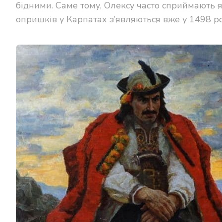
бідними. Саме тому, Олексу часто сприймають я
опришків у Карпатах з’являються вже у 1498 ро