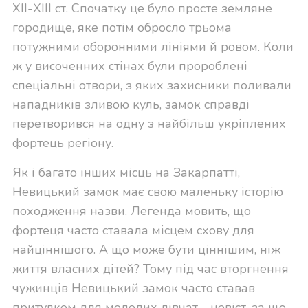
XII-XIII ст. Спочатку це було просте земляне
городище, яке потім обросло трьома
потужними оборонними лініями й ровом. Коли
ж у височенних стінах були пророблені
спеціальні отвори, з яких захисники поливали
нападників зливою куль, замок справді
перетворився на одну з найбільш укріплених
фортець регіону.
Як і багато інших місць на Закарпатті,
Невицький замок має свою маленьку історію
походження назви. Легенда мовить, що
фортеця часто ставала місцем схову для
найціннішого. А що може бути ціннішим, ніж
життя власних дітей? Тому під час вторгнення
чужинців Невицький замок часто ставав
притулком для молодих дівчат - невіст, за що