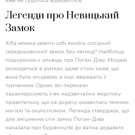
вже не судилося відновитись.
Легенди про Невицький
Замок
Хіба можна уявити собі якийсь солідний
середньовічний замок без легенд? Найбільш
поширеною є оповідь про Поган-Діву. Місцеві
розходяться в думках, адже хтось каже, що
вона була місцевою, а інші вважають її
турчанкою. Однак, всі перекази
характеризують її як надзвичайно жорстоку
правительку, що на додачу цікавилась темною
магією та окультизмом. Легенда стверджує, що
для зміцнення стін замку Поган-Діва
наказала при будівництві до вапна додавати