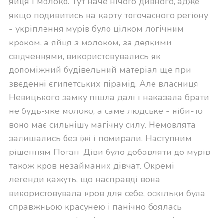
яйця і молоко. Тут наче нічого дивного, адже
якщо подивитись на карту тогочасного регіону
- укріплення мурів було цілком логічним
кроком, а яйця з молоком, за деякими
свідченнями, використовувались як
допоміжний будівельний матеріал ще при
зведенні єгипетських пірамід. Але власниця
Невицького замку пішла далі і наказала брати
не будь-яке молоко, а саме людське - ніби-то
воно має сильнішу магічну силу. Немовлята
залишались без їжі і помирали. Наступним
рішенням Поган-Діви було добавляти до мурів
також кров незайманих дівчат. Окремі
легенди кажуть, що насправді вона
використовувала кров для себе, оскільки була
справжньою красунею і панічно боялась