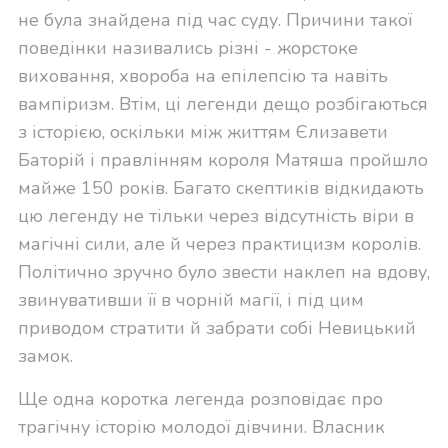
не була знайдена під час суду. Причини такої
поведінки називались різні - жорстоке
виховання, хвороба на епілепсію та навіть
вампіризм. Втім, ці легенди дещо розбігаються
з історією, оскільки між життям Єлизавети
Баторій і правлінням короля Матяша пройшло
майже 150 років. Багато скептиків відкидають
цю легенду не тільки через відсутність віри в
магічні сили, але й через практицизм королів.
Політично зручно було звести наклеп на вдову,
звинувативши її в чорній магії, і під цим
приводом стратити й забрати собі Невицький
замок.
Ще одна коротка легенда розповідає про
трагічну історію молодої дівчини. Власник