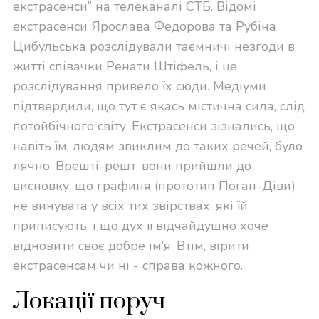
екстрасенси” на телеканалі СТБ. Відомі
екстрасенси Ярослава Федорова та Рубіна
Цибульська розслідували таємничі незгоди в
житті співачки Ренати Штіфель, і це
розслідування привело їх сюди. Медіуми
підтвердили, що тут є якась містична сила, слід
потойбічного світу. Екстрасенси зізнались, що
навіть їм, людям звиклим до таких речей, було
лячно. Врешті-решт, вони прийшли до
висновку, що графиня (прототип Поган-Діви)
не винувата у всіх тих звірствах, які їй
приписують, і що дух її відчайдушно хоче
відновити своє добре ім’я. Втім, вірити
екстрасенсам чи ні - справа кожного.
Локації поруч