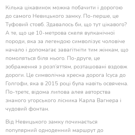
Кілька цікавинок можна побачити і дорогою
до самого Невицького замку. По-перше, це
Туфовий стовб. Здавалось би, що тут цікавого?
А те, що це 10-метрова скеля вулканічної
породи, яка за легендою символізує чоловіче
начало і допомагає завагітніти тим жінкам, що
помоляться біля нього. По-друге, це
зображення з розп’яттям, розташовані вздовж
дороги. Це символічна хресна дорога Ісуса до
Голгофи, яка в 2015 році була навіть освячена.
По-третє, відома липова алея авторства
знаного угорського лісника Карла Вагнера і
чудовий фонтан.
Від Невицького замку починається
популярний одноденний маршрут до