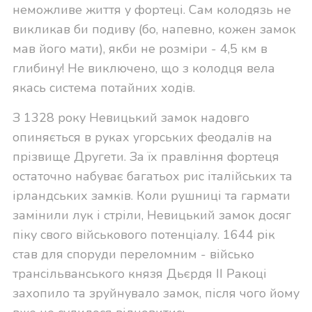
неможливе життя у фортеці. Сам колодязь не
викликав би подиву (бо, напевно, кожен замок
мав його мати), якби не розміри - 4,5 км в
глибину! Не виключено, що з колодця вела
якась система потайних ходів.
З 1328 року Невицький замок надовго
опиняється в руках угорських феодалів на
прізвище Другети. За їх правління фортеця
остаточно набуває багатьох рис італійських та
ірландських замків. Коли рушниці та гармати
замінили лук і стріли, Невицький замок досяг
піку свого військового потенціалу. 1644 рік
став для споруди переломним - військо
трансільванського князя Дьєрдя II Ракоці
захопило та зруйнувало замок, після чого йому