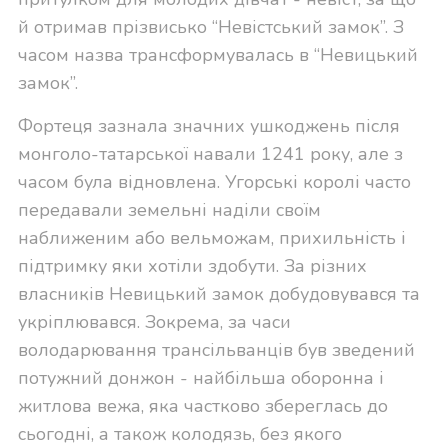
й отримав прізвисько “Невістський замок”. З
часом назва трансформувалась в “Невицький
замок”.
Фортеця зазнала значних ушкоджень після
монголо-татарської навали 1241 року, але з
часом була відновлена. Угорські королі часто
передавали земельні наділи своїм
наближеним або вельможам, прихильність і
підтримку яки хотіли здобути. За різних
власників Невицький замок добудовувався та
укріплювався. Зокрема, за часи
володарювання трансільванців був зведений
потужний донжон - найбільша оборонна і
житлова вежа, яка частково збереглась до
сьогодні, а також колодязь, без якого