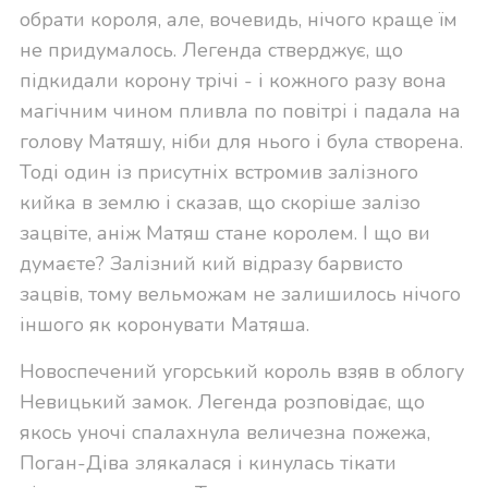
обрати короля, але, вочевидь, нічого краще їм
не придумалось. Легенда стверджує, що
підкидали корону трічі - і кожного разу вона
магічним чином пливла по повітрі і падала на
голову Матяшу, ніби для нього і була створена.
Тоді один із присутніх встромив залізного
кийка в землю і сказав, що скоріше залізо
зацвіте, аніж Матяш стане королем. І що ви
думаєте? Залізний кий відразу барвисто
зацвів, тому вельможам не залишилось нічого
іншого як коронувати Матяша.
Новоспечений угорський король взяв в облогу
Невицький замок. Легенда розповідає, що
якось уночі спалахнула величезна пожежа,
Поган-Діва злякалася і кинулась тікати