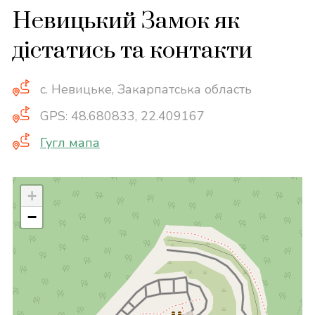
Невицький Замок як
дістатись та контакти
с. Невицьке, Закарпатська область
GPS: 48.680833, 22.409167
Гугл мапа
+
−