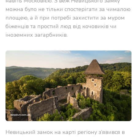
навіть Московією. З веж Невицького замку
можна було не тільки спостерігати за чималою
площею, а й при потребі захистити за муром
біженців та простий люд від кочовиків чи
іноземних загарбників.
Невицький замок на карті регіону з’явився в