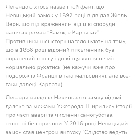
Легендою хтось назве і той факт, що
Невицький замок у 1892 році відвідав Жюль
Верн, що під враженням від цієї споруди
написав роман “Замок в Карпатах”.
Противники цієї історії наголошують на тому,
що в 1886 році відомий письменник був
поранений в ногу і до кінця життя не міг
нормально рухатись (не кажучи вже про
подорож із Франції в такі мальовничі, але все-
таки далекі Карпати).
Легенди навколо Невицького замку відомі
далеко за межами Ужгорода. Ширились історії
про часті аварії та численні самогубства,
вчинені без причини. У 2016 році Невицький
замок став центром випуску “Слідство ведуть