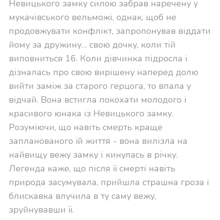
Невицького замку силою забрав наречену у
мукачівського вельможі, однак, щоб не
продовжувати конфлікт, запропонував віддати
йому за дружину… свою дочку, коли тій
виповниться 16. Коли дівчинка підросла і
дізналась про свою вирішену наперед долю
вийти заміж за старого герцога, то впала у
відчай. Вона встигла покохати молодого і
красивого юнака із Невицького замку.
Розуміючи, що навіть смерть краще
запланованого їй життя - вона вилізла на
найвищу вежу замку і кинулась в річку.
Легенда каже, що після її смерті навіть
природа засумувала, прийшла страшна гроза і
блискавка влучила в ту саму вежу,
зруйнувавши її.