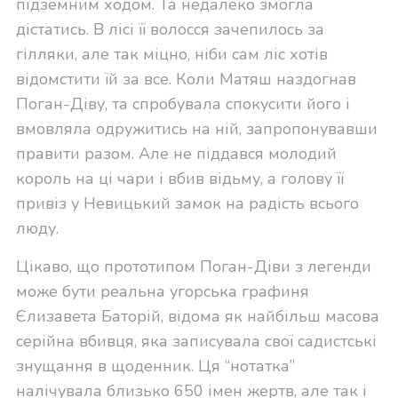
підземним ходом. Та недалеко змогла
дістатись. В лісі її волосся зачепилось за
гілляки, але так міцно, ніби сам ліс хотів
відомстити їй за все. Коли Матяш наздогнав
Поган-Діву, та спробувала спокусити його і
вмовляла одружитись на ній, запропонувавши
правити разом. Але не піддався молодий
король на ці чари і вбив відьму, а голову її
привіз у Невицький замок на радість всього
люду.
Цікаво, що прототипом Поган-Діви з легенди
може бути реальна угорська графиня
Єлизавета Баторій, відома як найбільш масова
серійна вбивця, яка записувала свої садистські
знущання в щоденник. Ця “нотатка”
налічувала близько 650 імен жертв, але так і