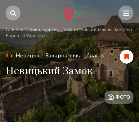
Головна
/
Замки, фортеці, палаци та інші визначні пам’ятки
Карпат й України
/
с. Невицьке, Закарпатська область
Невицький Замок
ФОТО