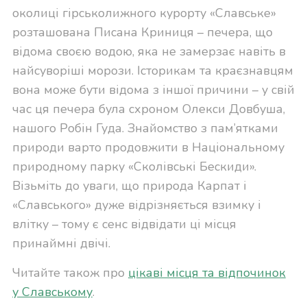
околиці гірськолижного курорту «Славське»
розташована Писана Криниця – печера, що
відома своєю водою, яка не замерзає навіть в
найсуворіші морози. Історикам та краєзнавцям
вона може бути відома з іншої причини – у свій
час ця печера була схроном Олекси Довбуша,
нашого Робін Гуда. Знайомство з пам’ятками
природи варто продовжити в Національному
природному парку «Сколівські Бескиди».
Візьміть до уваги, що природа Карпат і
«Славського» дуже відрізняється взимку і
влітку – тому є сенс відвідати ці місця
принаймні двічі.
Читайте також про
цікаві місця та відпочинок
у Славському
.