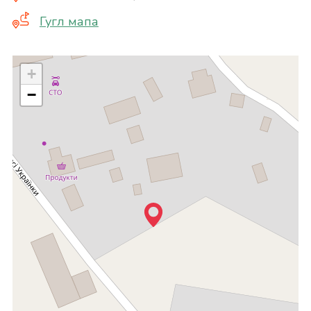
Гугл мапа
+
−