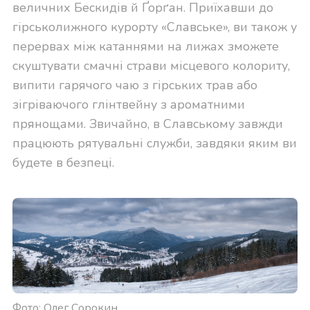
величних Бескидів й Ґорґан. Приїхавши до
гірськолижного курорту «Славське», ви також у
перервах між катаннями на лижах зможете
скуштувати смачні страви місцевого колориту,
випити гарячого чаю з гірських трав або
зігріваючого глінтвейну з ароматними
прянощами. Звичайно, в Славському завжди
працюють рятувальні служби, завдяки яким ви
будете в безпеці.
Фото: Олег Сорокин