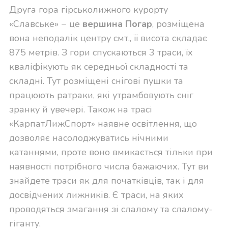
Друга гора гірськолижного курорту
«Славське» − це
вершина Погар
, розміщена
вона неподалік центру смт., її висота складає
875 метрів. З гори спускаються 3 траси, їх
кваліфікують як середньої складності та
складні. Тут розміщені снігові пушки та
працюють ратраки, які утрамбовують сніг
зранку й увечері. Також на трасі
«КарпатЛижСпорт» наявне освітлення, що
дозволяє насолоджуватись нічними
катаннями, проте воно вмикається тільки при
наявності потрібного числа бажаючих. Тут ви
знайдете траси як для початківців, так і для
досвідчених лижників. Є траси, на яких
проводяться змагання зі слалому та слалому-
гіганту.