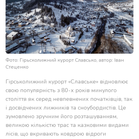
Фото: Гірьсколижний курорт Славсько, автор: Іван
Стеценко
Гірськолижний курорт «Славське» відновлює
свою популярність з 80-х років минулого
століття як серед невпевнених початківців, так
і досвідчених лижників та сноубордистів. Це
зумовлено зручним його розташуванням,
великою кількістю трас та казковими видами
лісів, що вкривають ковдрою відроги