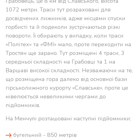
Грабовець, це 8 км від Славського, висота
1072 метри. Траси тут розраховані для
досвідчених лижників, адже місцями спуски
горбисті та й подеколи зустрічаються різкі
повороти. Її обирають у випадку, коли траси
«Політех» та «ФМІ» мало, проте переходити на
Тростян ще зарано. Тут розміщені 4 траси, 3
середньої складності на Грабовці та 1 на
Варшаві високої складності. Незважаючи на те,
що розміщена гора далеко від основної бази
гірськолижного курорту «Славське», проте це
нівелюється невеликими чергами до
підйомників.
На Менчулі розташовані наступні підйомники:
бугельний - 850 метрів