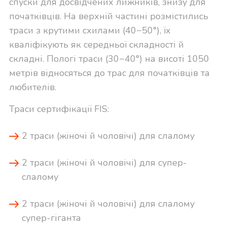
спуски для досвідчених лижників, знизу для
початківців. На верхній частині розмістились
траси з крутими схилами (40−50°), їх
кваліфікують як середньої складності й
складні. Пологі траси (30−40°) на висоті 1050
метрів відносяться до трас для початківців та
любителів.
Траси сертифікації FIS:
2 траси (жіночі й чоловічі) для слалому
2 траси (жіночі й чоловічі) для супер-
слалому
2 траси (жіночі й чоловічі) для слалому
супер-гіганта