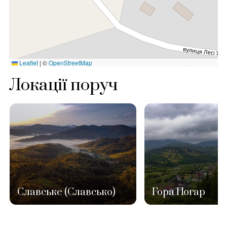
Leaflet
|
©
OpenStreetMap
Локації поруч
Славське (Славсько)
Гора Погар