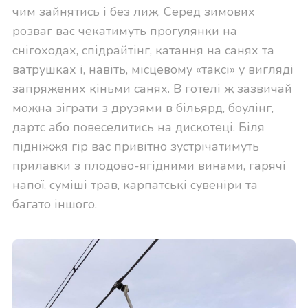
чим зайнятись і без лиж. Серед зимових
розваг вас чекатимуть прогулянки на
снігоходах, спідрайтінг, катання на санях та
ватрушках і, навіть, місцевому «таксі» у вигляді
запряжених кіньми санях. В готелі ж зазвичай
можна зіграти з друзями в більярд, боулінг,
дартс або повеселитись на дискотеці. Біля
підніжжя гір вас привітно зустрічатимуть
прилавки з плодово-ягідними винами, гарячі
напої, суміші трав, карпатські сувеніри та
багато іншого.