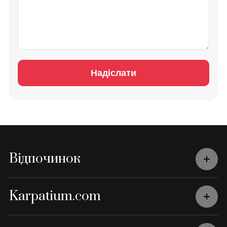
Надіслати
Відпочинок
Karpatium.com