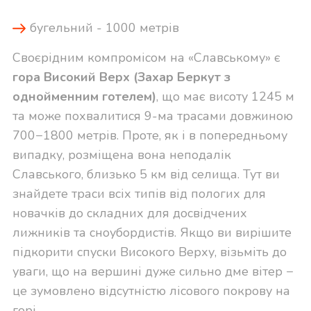
бугельний - 1000 метрів
Своєрідним компромісом на «Славському» є
гора Високий Верх (Захар Беркут з
однойменним готелем)
, що має висоту 1245 м
та може похвалитися 9-ма трасами довжиною
700−1800 метрів. Проте, як і в попередньому
випадку, розміщена вона неподалік
Славського, близько 5 км від селища. Тут ви
знайдете траси всіх типів від пологих для
новачків до складних для досвідчених
лижників та сноубордистів. Якщо ви вирішите
підкорити спуски Високого Верху, візьміть до
уваги, що на вершині дуже сильно дме вітер −
це зумовлено відсутністю лісового покрову на
горі.