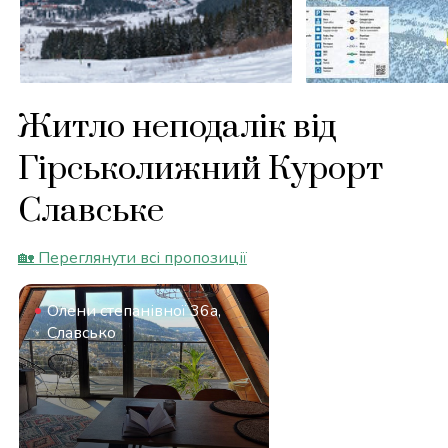
Житло неподалік від
Гірськолижний Курорт
Славське
🏡 Переглянути всі пропозиції
Олени степанівної 36a,
Славсько