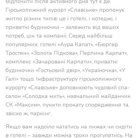
Відпочити після активного дня тут є де.
Гірськолижний курорт «Славське» пропонує
житло різних типів: це і готелі, і котеджі, і
приватні будиночки – залежить від ваших
потреб, цін та компанії. Серед найбільш
популярних: готелі «Аура Капат», «Бюргер
Тростян», «Золота Підкова», Перлина Карпат»,
комплекс «Зачаровані Карпати», приватні
будиночки «Гостьовий двір», «Україночка», «У
Галі» тощо. Інфраструктуру гірськолижного
курорту «Славське» доповнюють чудовий спа-
салон «Солодка мить», навчальний майданчик
СК «Максим», пункти прокату спорядження та,
звісно ж, паркінг.
Якщо вам надоїло кататись на лижах чи сидіти
в готелі – завжди можна трохи прогулятись. На