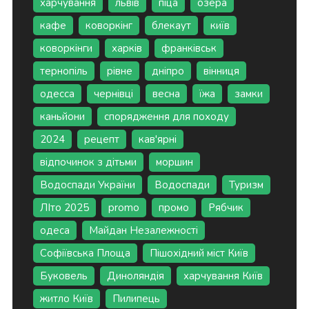
харчування
львів
піца
озера
кафе
коворкінг
блекаут
київ
коворкінги
харків
франківськ
тернопіль
рівне
дніпро
вінниця
одесса
чернівці
весна
їжа
замки
каньйони
спорядження для походу
2024
рецепт
кав'ярні
відпочинок з дітьми
моршин
Водоспади України
Водоспади
Туризм
ЛІто 2025
promo
промо
Рябчик
одеса
Майдан Незалежності
Софіївська Площа
Пішохідний міст Київ
Буковель
Диноляндія
харчування Київ
житло Київ
Пилипець