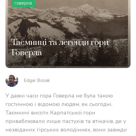
говерла
Таємниці та легенди гори
Говерла
Edgar Bosak
У давні часи гора Говерла не була такою
гостинною і відомою людям, як сьогодні.
Таємничі висоти Карпатської гори
приваблювали лише пастухів та втікачів, де у
незвіданих гірських володіннях, вони завжди