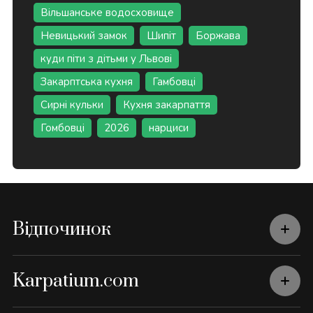
Вільшанське водосховище
Невицький замок
Шипіт
Боржава
куди піти з дітьми у Львові
Закарптська кухня
Гамбовці
Сирні кульки
Кухня закарпаття
Гомбовці
2026
нарциси
Відпочинок
Karpatium.com