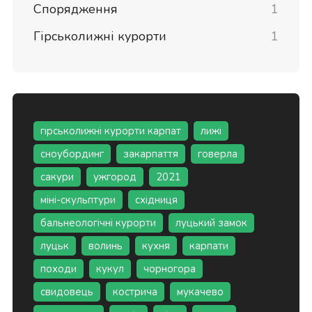
Спорядження
1
Гірськолижні курорти
1
гірськолижні курорти карпат
лижі
сноубординг
закарпаття
говерла
сакури
ужгород
2021
міні-скульптури
східниця
бальнеологічні курорти
луцький замок
луцьк
волинь
кухня
карпати
походи
кукул
чорногора
свидовець
кострича
мукачево