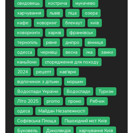
свидовець
кострича
мукачево
харчування
львів
піца
озера
кафе
коворкінг
блекаут
київ
коворкінги
харків
франківськ
тернопіль
рівне
дніпро
вінниця
одесса
чернівці
весна
їжа
замки
каньйони
спорядження для походу
2024
рецепт
кав'ярні
відпочинок з дітьми
моршин
Водоспади України
Водоспади
Туризм
ЛІто 2025
promo
промо
Рябчик
одеса
Майдан Незалежності
Софіївська Площа
Пішохідний міст Київ
Буковель
Диноляндія
харчування Київ