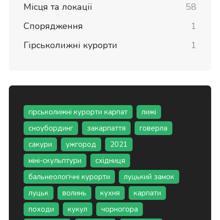
Місця та локації
58
Спорядження
1
Гірськолижні курорти
1
гірськолижні курорти карпат
лижі
сноубординг
закарпаття
говерла
сакури
ужгород
2021
міні-скульптури
східниця
бальнеологічні курорти
луцький замок
луцьк
волинь
кухня
карпати
походи
кукул
чорногора