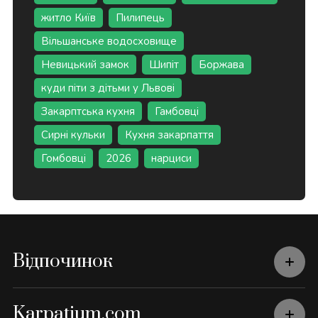
житло Київ
Пилипець
Вільшанське водосховище
Невицький замок
Шипіт
Боржава
куди піти з дітьми у Львові
Закарптська кухня
Гамбовці
Сирні кульки
Кухня закарпаття
Гомбовці
2026
нарциси
Відпочинок
Karpatium.com