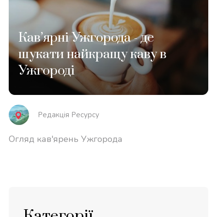
Кав’ярні Ужгорода - де
шукати найкращу каву в
Ужгороді
Редакція Реcурсу
Огляд кав'ярень Ужгорода
Категорії