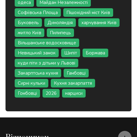
одеса
Майдан Незалежності
Софіївська Площа
Пішохідний міст Київ
Буковель
Диноляндія
харчування Київ
житло Київ
Пилипець
Вільшанське водосховище
Невицький замок
Шипіт
Боржава
куди піти з дітьми у Львові
Закарптська кухня
Гамбовці
Сирні кульки
Кухня закарпаття
Гомбовці
2026
нарциси