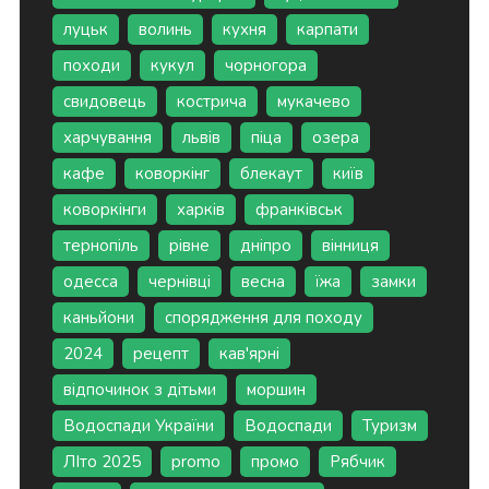
луцьк
волинь
кухня
карпати
походи
кукул
чорногора
свидовець
кострича
мукачево
харчування
львів
піца
озера
кафе
коворкінг
блекаут
київ
коворкінги
харків
франківськ
тернопіль
рівне
дніпро
вінниця
одесса
чернівці
весна
їжа
замки
каньйони
спорядження для походу
2024
рецепт
кав'ярні
відпочинок з дітьми
моршин
Водоспади України
Водоспади
Туризм
ЛІто 2025
promo
промо
Рябчик