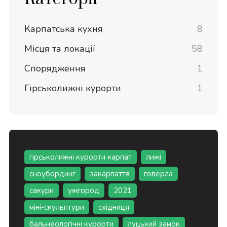
Карпатська кухня
8
Місця та локації
58
Спорядження
1
Гірськолижні курорти
1
гірськолижні курорти карпат
лижі
сноубординг
закарпаття
говерла
сакури
ужгород
2021
міні-скульптури
східниця
бальнеологічні курорти
луцький замок