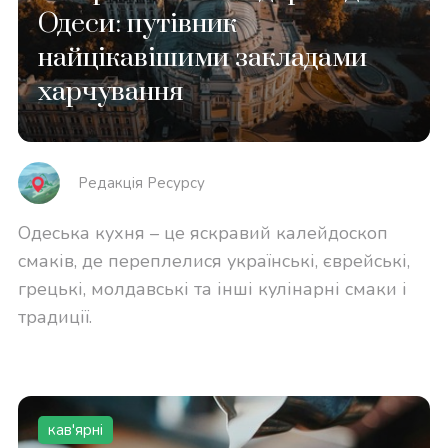
Одеси: путівник
найцікавішими закладами
харчування
Редакція Реcурсу
Одеська кухня – це яскравий калейдоскоп
смаків, де переплелися українські, єврейські,
грецькі, молдавські та інші кулінарні смаки і
традиції.
кав'ярні