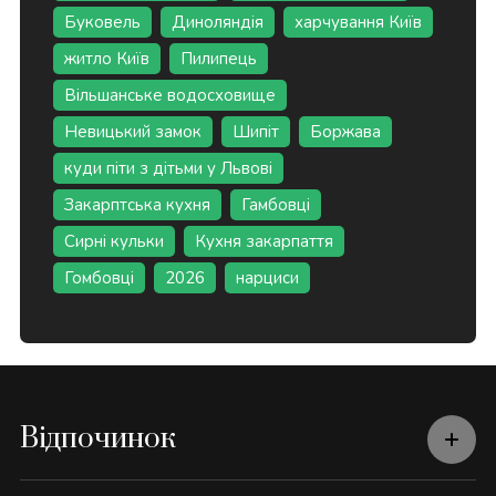
Буковель
Диноляндія
харчування Київ
житло Київ
Пилипець
Вільшанське водосховище
Невицький замок
Шипіт
Боржава
куди піти з дітьми у Львові
Закарптська кухня
Гамбовці
Сирні кульки
Кухня закарпаття
Гомбовці
2026
нарциси
Відпочинок