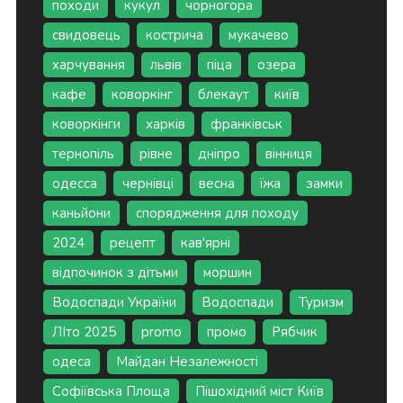
походи
кукул
чорногора
свидовець
кострича
мукачево
харчування
львів
піца
озера
кафе
коворкінг
блекаут
київ
коворкінги
харків
франківськ
тернопіль
рівне
дніпро
вінниця
одесса
чернівці
весна
їжа
замки
каньйони
спорядження для походу
2024
рецепт
кав'ярні
відпочинок з дітьми
моршин
Водоспади України
Водоспади
Туризм
ЛІто 2025
promo
промо
Рябчик
одеса
Майдан Незалежності
Софіївська Площа
Пішохідний міст Київ