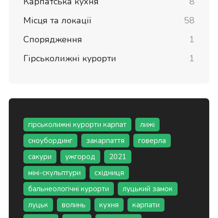
Карпатська кухня
8
Місця та локації
58
Спорядження
1
Гірськолижні курорти
1
гірськолижні курорти карпат
лижі
сноубординг
закарпаття
говерла
сакури
ужгород
2021
міні-скульптури
східниця
бальнеологічні курорти
луцький замок
луцьк
волинь
кухня
карпати