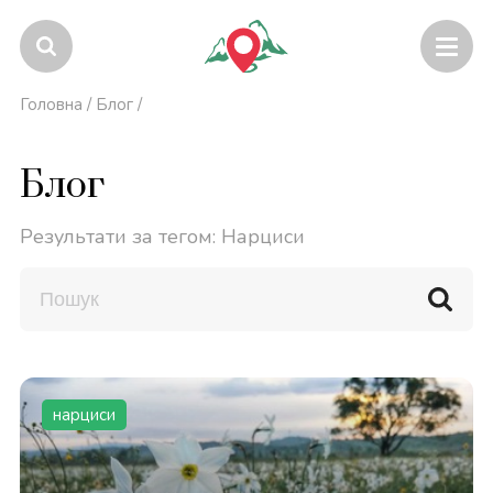
Головна
/
Блог
/
Блог
Результати за тегом: Нарциси
нарциси