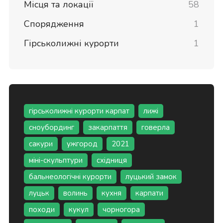
Місця та локації
58
Спорядження
1
Гірськолижні курорти
1
гірськолижні курорти карпат
лижі
сноубординг
закарпаття
говерла
сакури
ужгород
2021
міні-скульптури
східниця
бальнеологічні курорти
луцький замок
луцьк
волинь
кухня
карпати
походи
кукул
чорногора