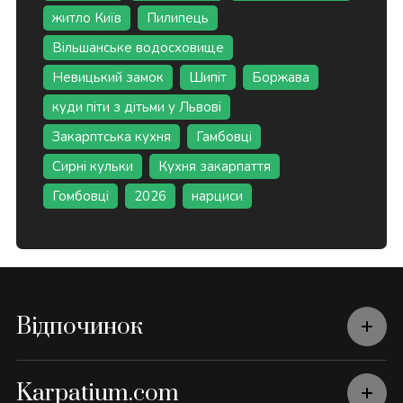
житло Київ
Пилипець
Вільшанське водосховище
Невицький замок
Шипіт
Боржава
куди піти з дітьми у Львові
Закарптська кухня
Гамбовці
Сирні кульки
Кухня закарпаття
Гомбовці
2026
нарциси
Відпочинок
Karpatium.com