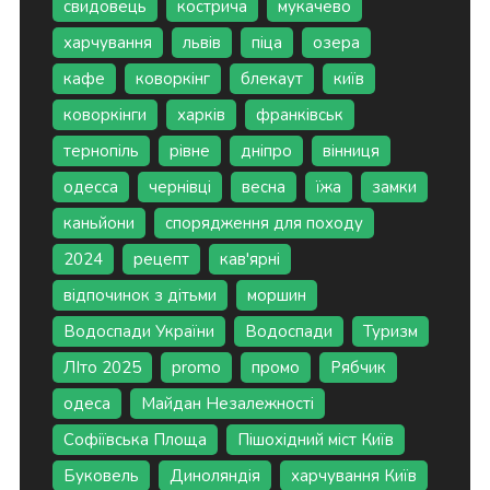
свидовець
кострича
мукачево
харчування
львів
піца
озера
кафе
коворкінг
блекаут
київ
коворкінги
харків
франківськ
тернопіль
рівне
дніпро
вінниця
одесса
чернівці
весна
їжа
замки
каньйони
спорядження для походу
2024
рецепт
кав'ярні
відпочинок з дітьми
моршин
Водоспади України
Водоспади
Туризм
ЛІто 2025
promo
промо
Рябчик
одеса
Майдан Незалежності
Софіївська Площа
Пішохідний міст Київ
Буковель
Диноляндія
харчування Київ