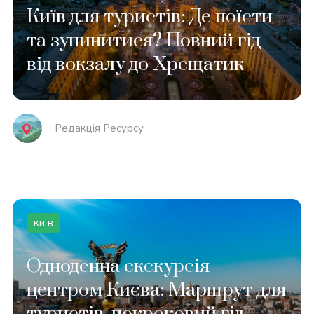
Київ для туристів: Де поїсти
та зупинитися? Повний гід
від вокзалу до Хрещатик
Редакція Реcурсу
київ
Одноденна екскурсія
центром Києва: Маршрут для
туристів, покроковий гід-