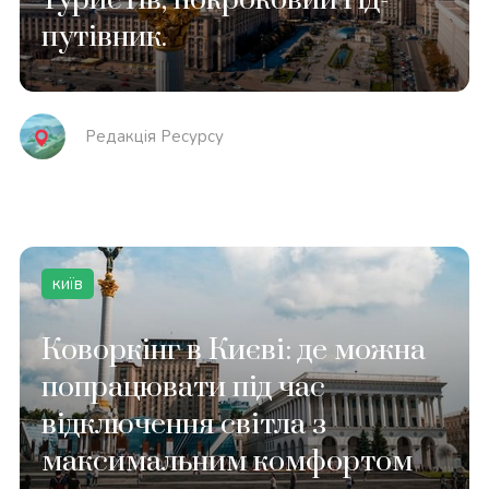
путівник.
Редакція Реcурсу
київ
Коворкінг в Києві: де можна
попрацювати під час
відключення світла з
максимальним комфортом