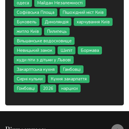
одеса
Майдан Незалежності
Софіївська Площа
Пішохідний міст Київ
Буковель
Диноляндія
харчування Київ
житло Київ
Пилипець
Вільшанське водосховище
Невицький замок
Шипіт
Боржава
куди піти з дітьми у Львові
Закарптська кухня
Гамбовці
Сирні кульки
Кухня закарпаття
Гомбовці
2026
нарциси