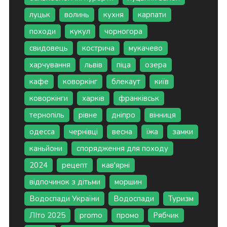
луцьк
волинь
кухня
карпати
походи
кукул
чорногора
свидовець
кострича
мукачево
харчування
львів
піца
озера
кафе
коворкінг
блекаут
київ
коворкінги
харків
франківськ
тернопіль
рівне
дніпро
вінниця
одесса
чернівці
весна
їжа
замки
каньйони
спорядження для походу
2024
рецепт
кав'ярні
відпочинок з дітьми
моршин
Водоспади України
Водоспади
Туризм
ЛІто 2025
promo
промо
Рябчик