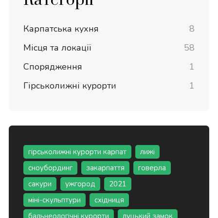
Категорії
Карпатська кухня
8
Місця та локації
58
Спорядження
1
Гірськолижні курорти
1
гірськолижні курорти карпат
лижі
сноубординг
закарпаття
говерла
сакури
ужгород
2021
міні-скульптури
східниця
бальнеологічні курорти
луцький замок