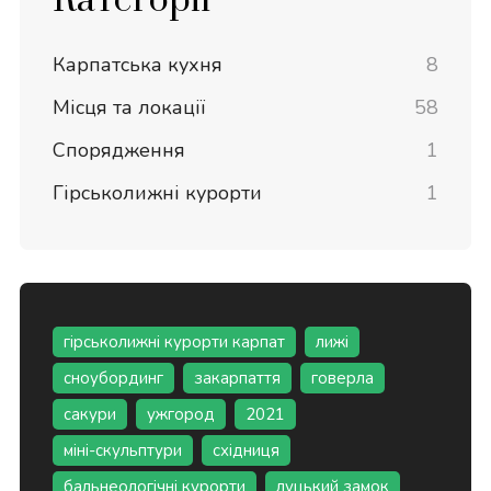
Категорії
Карпатська кухня
8
Місця та локації
58
Спорядження
1
Гірськолижні курорти
1
гірськолижні курорти карпат
лижі
сноубординг
закарпаття
говерла
сакури
ужгород
2021
міні-скульптури
східниця
бальнеологічні курорти
луцький замок