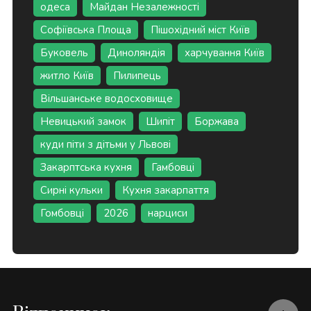
одеса
Майдан Незалежності
Софіївська Площа
Пішохідний міст Київ
Буковель
Диноляндія
харчування Київ
житло Київ
Пилипець
Вільшанське водосховище
Невицький замок
Шипіт
Боржава
куди піти з дітьми у Львові
Закарптська кухня
Гамбовці
Сирні кульки
Кухня закарпаття
Гомбовці
2026
нарциси