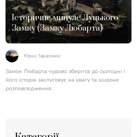
Історичне минуле Луцького
Замку (Замку Любарта)
Юрко Тарасенко
Замок Любарта чудово зберігся до сьогодні і
його історія заслуговує на увагу та широке
розповсюдження.