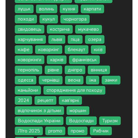
луцьк
волинь
кухня
карпати
походи
кукул
чорногора
свидовець
кострича
мукачево
харчування
львів
піца
озера
кафе
коворкінг
блекаут
київ
коворкінги
харків
франківськ
тернопіль
рівне
дніпро
вінниця
одесса
чернівці
весна
їжа
замки
каньйони
спорядження для походу
2024
рецепт
кав'ярні
відпочинок з дітьми
моршин
Водоспади України
Водоспади
Туризм
ЛІто 2025
promo
промо
Рябчик