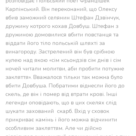
розповідає Польський поет Францішек
Карпінський. Він переконаний, що Олексу
вбив заможний селянин Штефан Дзвінчук,
дружину котрого кохав Довбуш. Штефан з
дружиною домовилися вбити повстанця та
віддати його тіло польській шляхті за
винагороду. Застрелений він був срібною
кулею над якою «сім ксьондзів сім днів і сім
ночей читали молитви, аби пробити потужне
закляття». Вважалося тільки так можна було
вбити Довбуша. Побратими віднесли його до
скель, де він і помер від втрати крові. Інші
легенди оповідають, що в цих скелях слід
шукати захований скарб. Вхід у сховок
прикриває камінь і його можна відчинити
особливим закляттям. Але чи дійсно