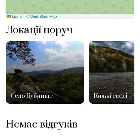
Leaflet
|
©
OpenStreetMap
Локації поруч
Село Бубнище
Княжі скелі
Немає відгуків