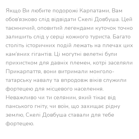
Якщо Ви любите подорожі Карпатами, Вам
обов’язково слід відвідати Скелі Довбуша. Цей
таємничий, оповитий легендами куточок точно
залишить слід у серці кожного туриста. Багато
століть історичних подій лежать на плечах цих
кам’яних гігантів. Ці могутні велетні були
прихистком для давніх племен, котрі заселяли
Прикарпаття, вони витримали монголо-
татарську навалу та впродовж віків служили
фортецею для місцевого населення.
Неважливо чи ти селянин, який тікає від
панського гніту, чи воїн, що захищає рідну
землю, Скелі Довбуша ставали для тебе
фортецею.