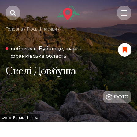
Головна
/
Гірські масиви
/
поблизу с. Бубнище, івано-
франківська область
Скелі Довбуша
ФОТО
Фото: Вадим Шишка