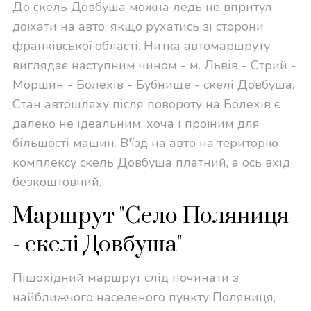
До скель Довбуша можна ледь не впритул
доїхати на авто, якщо рухатись зі сторони
франківської області. Нитка автомаршруту
виглядає наступним чином - м. Львів - Стрий -
Моршин - Болехів - Бубнище - скелі Довбуша.
Стан автошляху після повороту на Болехів є
далеко не ідеальним, хоча і проїним для
більшості машин. В'їзд на авто на територію
комплексу скель Довбуша платний, а ось вхід
безкоштовний.
Маршрут "Cело Поляниця
- скелі Довбуша"
Пішохідний маршрут слід починати з
найближчого населеного пункту Поляниця,