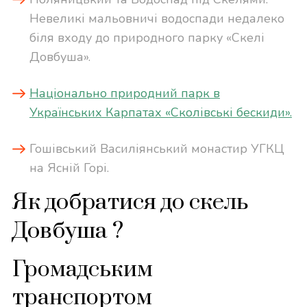
Невеликі мальовничі водоспади недалеко
біля входу до природного парку «Скелі
Довбуша».
Національно природний парк в
Українських Карпатах «Сколівські бескиди».
Гошівський Василіянський монастир УГКЦ
на Ясній Горі.
Як добратися до скель
Довбуша ?
Громадським
транспортом