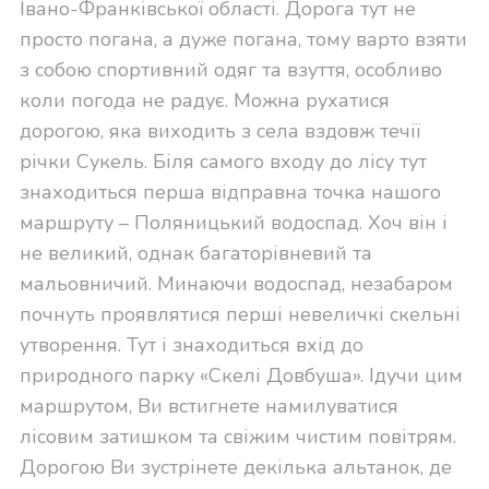
Івано-Франківської області. Дорога тут не
просто погана, а дуже погана, тому варто взяти
з собою спортивний одяг та взуття, особливо
коли погода не радує. Можна рухатися
дорогою, яка виходить з села вздовж течії
річки Сукель. Біля самого входу до лісу тут
знаходиться перша відправна точка нашого
маршруту – Поляницький водоспад. Хоч він і
не великий, однак багаторівневий та
мальовничий. Минаючи водоспад, незабаром
почнуть проявлятися перші невеличкі скельні
утворення. Тут і знаходиться вхід до
природного парку «Скелі Довбуша». Ідучи цим
маршрутом, Ви встигнете намилуватися
лісовим затишком та свіжим чистим повітрям.
Дорогою Ви зустрінете декілька альтанок, де