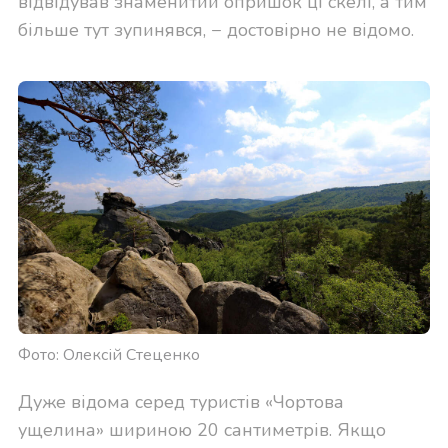
відвідував знаменитий опришок ці скелі, а тим
більше тут зупинявся, − достовірно не відомо.
Фото: Олексій Стеценко
Дуже відома серед туристів «Чортова
ущелина» шириною 20 сантиметрів. Якщо