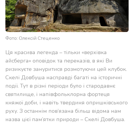
Фото: Олексій Стеценко
Ця красива легенда – тільки «верхівка
айсберга» оповідок та переказів, в які Ви
ризикуєте зануритися розмотуючи цей клубок.
Скелі Довбуша насправді багаті на історичні
події. Тут в різні періоди було і стародавнє
святилище, і напівфольклорна фортеця
княжої доби, і навіть твердиня опришківського
руху. З останнім пов’язана більш відома нам
назва цієї пам’ятки природи – Скелі Довбуша.