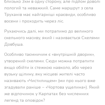
близько 3км в одну сторону, але підйом доволі
пологий та неважкий. Саме маршрут з села
Труханів має найгарніші краєвиди, особливо
восени і проходить через ліс.
Рухаючись далі, ми потрапимо до великого
скельного масиву, який і називається Скелями
Довбуша.
Особливо таємничим є «внутрішній дворик»,
утворений скелями. Сюди можна потрапити
якщо обійти їх стежкою навколо, або через
вузьку щілину, яку місцеві жителі часто
називають «Чистилищем» (ми про нього вже
згадували раніше − «Чортова ущелина»). Який
же відпочинок у Карпатах без численних
легенд та оповідок?