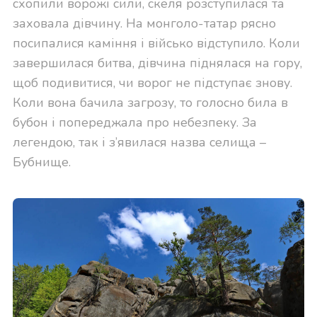
схопили ворожі сили, скеля розступилася та
заховала дівчину. На монголо-татар рясно
посипалися каміння і військо відступило. Коли
завершилася битва, дівчина піднялася на гору,
щоб подивитися, чи ворог не підступає знову.
Коли вона бачила загрозу, то голосно била в
бубон і попереджала про небезпеку. За
легендою, так і з’явилася назва селища –
Бубнище.