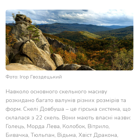
Фото: Ігор Гвоздецький
Навколо основного скельного масиву
розкидано багато валунів різних розмірів та
форм. Скелі Довбуша – це гірська система, що
склалася з 22 скель. Вони мають власні назви:
Голець, Морда Лева, Колобок, Вітрило,
Бивачка, Тюльпан, Відьма, Хвіст Дракона,