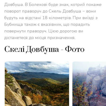
Довбуша. В Болехові буде знак, котрий покаже
поворот праворуч до Скель Довбуша − вони
будуть на відстані 18 кілометрів. При виїзді з
Бубнища також є вказівник, що порадить
повернути праворуч. Цією дорогою ви
дістанетеся до місця призначення.
Скелі Довбуша - Фото