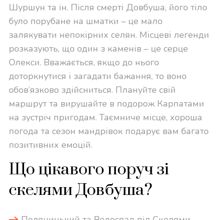
Шуршун та ін. Після смерті Довбуша, його тіло
було порубане на шматки – це мало
залякувати непокірних селян. Місцеві легенди
розказують, що один з каменів – це серце
Олекси. Вважається, якщо до нього
доторкнутися і загадати бажання, то воно
обов’язково здійсниться. Плануйте свій
маршрут та вирушайте в подорож Карпатами
на зустріч пригодам. Таємниче місце, хороша
погода та сезон мандрівок подарує вам багато
позитивних емоцій.
Що цікавого поруч зі
скелями Довбуша?
Поляницький та Водоспад під Скелями.