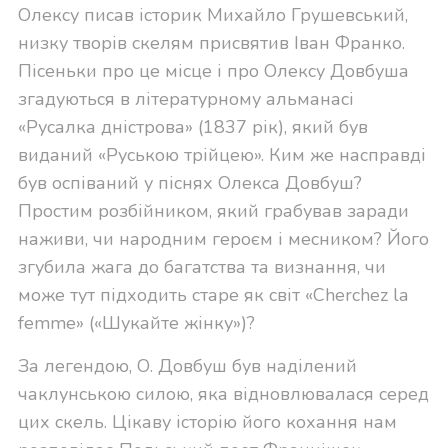
Олексу писав історик Михайло Грушевський,
низку творів скелям присвятив Іван Франко.
Пісеньки про це місце і про Олексу Довбуша
згадуються в літературному альманасі
«Русалка дністрова» (1837 рік), який був
виданий «Руською трійцею». Ким же насправді
був оспіваний у піснях Олекса Довбуш?
Простим розбійником, який грабував заради
наживи, чи народним героєм і месником? Його
згубила жага до багатства та визнання, чи
може тут підходить старе як світ «Cherchez la
femme» («Шукайте жінку»)?
За легендою, О. Довбуш був наділений
чаклунською силою, яка відновлювалася серед
цих скель. Цікаву історію його кохання нам