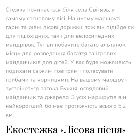
Стежка починається біля села Світязь, у
самому сосновому лісі. На цьому маршруті
гарні та рівні лісові доріжки, тож він підійде як
для пішохідних, так і для велосипедних
мандрівок. Тут ви побачите багато альтанок,
місць для розведення багаття та ігрових
майданчиків для дітей. У вас буде можливість
подихати свіжим повітрям і поласувати
грибами та чорницями. На вашому маршруті
зустрінеться затока Бужня, оглядовий
майданчик та джерело. З усіх маршрутів він
найкоротший, бо має протяжність всього 5,2
км.
Екостежка «Лісова пісня»