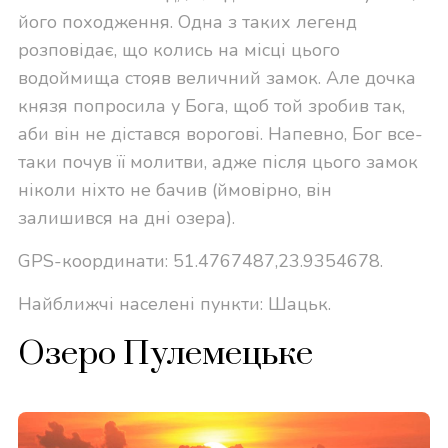
його походження. Одна з таких легенд
розповідає, що колись на місці цього
водоймища стояв величний замок. Але дочка
князя попросила у Бога, щоб той зробив так,
аби він не дістався ворогові. Напевно, Бог все-
таки почув її молитви, адже після цього замок
ніколи ніхто не бачив (ймовірно, він
залишився на дні озера).
GPS-координати: 51.4767487,23.9354678.
Найближчі населені пункти: Шацьк.
Озеро Пулемецьке