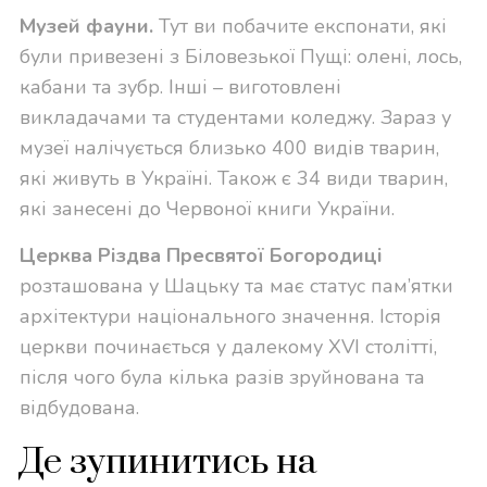
Музей фауни.
Тут ви побачите експонати, які
були привезені з Біловезької Пущі: олені, лось,
кабани та зубр. Інші – виготовлені
викладачами та студентами коледжу. Зараз у
музеї налічується близько 400 видів тварин,
які живуть в Україні. Також є 34 види тварин,
які занесені до Червоної книги України.
Церква Різдва Пресвятої Богородиці
розташована у Шацьку та має статус пам’ятки
архітектури національного значення. Історія
церкви починається у далекому XVI столітті,
після чого була кілька разів зруйнована та
відбудована.
Де зупинитись на