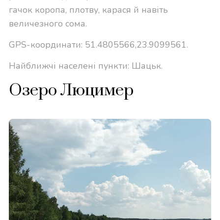
гачок коропа, плотву, карася й навіть
величезного сома.
GPS-координати: 51.4805566,23.9099561.
Найближчі населені пункти: Шацьк.
Озеро Люцимер