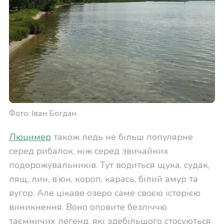
Фото: Іван Богдан
Люцимер
також ледь не більш популярне
серед рибалок, ніж серед звичайних
подорожувальників. Тут водиться щука, судак,
лящ, лин, в’юн, короп, карась, білий амур та
вугор. Але цікаве озеро саме своєю історією
виникнення. Воно оповите безліччю
таємничих легенд, які здебільшого стосуються