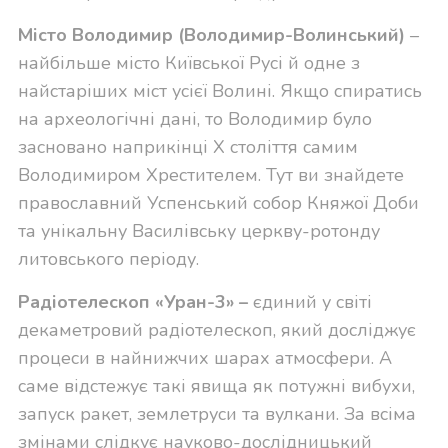
Місто Володимир (Володимир-Волинський)
–
найбільше місто Київської Русі й одне з
найстаріших міст усієї Волині. Якщо спиратись
на археологічні дані, то Володимир було
засновано наприкінці Х століття самим
Володимиром Хрестителем. Тут ви знайдете
православний Успенський собор Княжої Доби
та унікальну Василівську церкву-ротонду
литовського періоду.
Радіотелескоп
«
Уран-3
»
–
єдиний у світі
декаметровий радіотелескоп, який досліджує
процеси в найнижчих шарах атмосфери. А
саме відстежує такі явища як потужні вибухи,
запуск ракет, землетруси та вулкани. За всіма
змінами слідкує науково-дослідницький