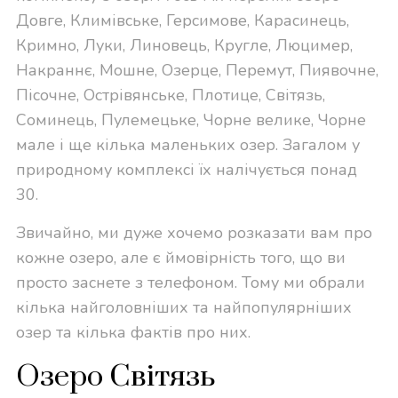
Довге, Климівське, Герсимове, Карасинець,
Кримно, Луки, Линовець, Кругле, Люцимер,
Накраннє, Мошне, Озерце, Перемут, Пиявочне,
Пісочне, Острівянське, Плотице, Світязь,
Соминець, Пулемецьке, Чорне велике, Чорне
мале і ще кілька маленьких озер. Загалом у
природному комплексі їх налічується понад
30.
Звичайно, ми дуже хочемо розказати вам про
кожне озеро, але є ймовірність того, що ви
просто заснете з телефоном. Тому ми обрали
кілька найголовніших та найпопулярніших
озер та кілька фактів про них.
Озеро Світязь