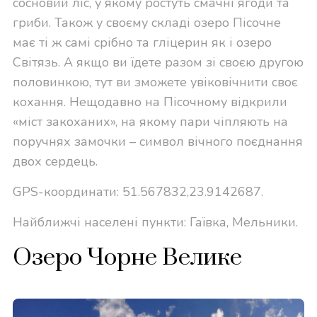
сосновий ліс, у якому ростуть смачні ягоди та
гриби. Також у своєму складі озеро Пісочне
має ті ж самі срібно та гліцерин як і озеро
Світязь. А якщо ви їдете разом зі своєю другою
половинкою, тут ви зможете увіковічнити своє
кохання. Нещодавно на Пісочному відкрили
«міст закоханих», на якому пари чіпляють на
поручнях замочки – символ вічного поєднання
двох сердець.
GPS-координати: 51.567832,23.9142687.
Найближчі населені пункти: Гаївка, Мельники.
Озеро Чорне Велике