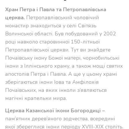
Храм Петра і Павла та Петропавлівська
церква
.
Петропавлівський чоловічий
монастир знаходиться у селі Світязь
Волинської області. Був побудований у 2002
році навколо старовинної 150-літньої
Петропавлівської церкви. Тут ви знайдете
Почаївську ікону Божої матері, чорнобильські
ікони з Іллінського храму, а також мощі святих
апостолів Петра і Павла. А ще у цьому храмі
зберігаються ікони Іова та Амфілохія
Почаївських, на яких інколи з’являються
магічні крапельки мира.
Церква Казанської ікони Богородиці
–
пам’ятник дерев’яного зодчества, всередині
якої збереглися ікони періоду XVIII-XIX століть.