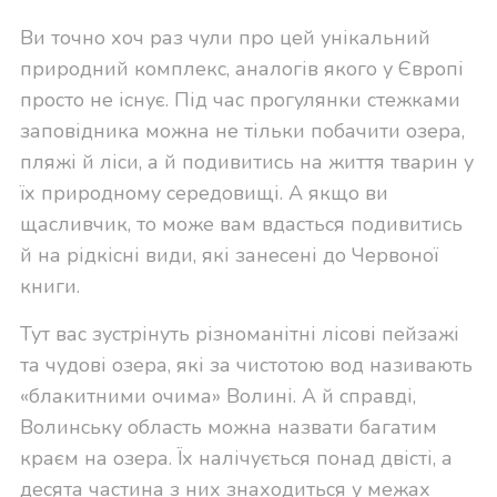
Ви точно хоч раз чули про цей унікальний
природний комплекс, аналогів якого у Європі
просто не існує. Під час прогулянки стежками
заповідника можна не тільки побачити озера,
пляжі й ліси, а й подивитись на життя тварин у
їх природному середовищі. А якщо ви
щасливчик, то може вам вдасться подивитись
й на рідкісні види, які занесені до Червоної
книги.
Тут вас зустрінуть різноманітні лісові пейзажі
та чудові озера, які за чистотою вод називають
«блакитними очима» Волині. А й справді,
Волинську область можна назвати багатим
краєм на озера. Їх налічується понад двісті, а
десята частина з них знаходиться у межах