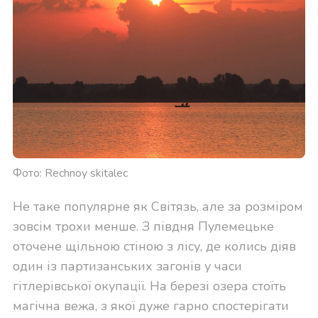
Фото: Rechnoy skitalec
Не таке популярне як Світязь, але за розміром
зовсім трохи менше. З півдня Пулемецьке
оточене щільною стіною з лісу, де колись діяв
один із партизанських загонів у часи
гітлерівської окупації. На березі озера стоїть
магічна вежа, з якої дуже гарно спостерігати