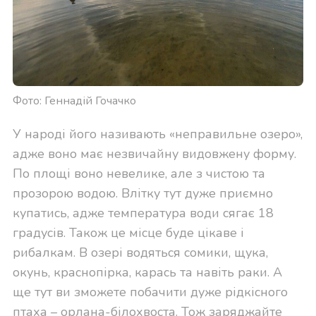
Фото: Геннадій Гочачко
У народі його називають «неправильне озеро»,
адже воно має незвичайну видовжену форму.
По площі воно невелике, але з чистою та
прозорою водою. Влітку тут дуже приємно
купатись, адже температура води сягає 18
градусів. Також це місце буде цікаве і
рибалкам. В озері водяться сомики, щука,
окунь, краснопірка, карась та навіть раки. А
ще тут ви зможете побачити дуже рідкісного
птаха – орлана-білохвоста. Тож заряджайте