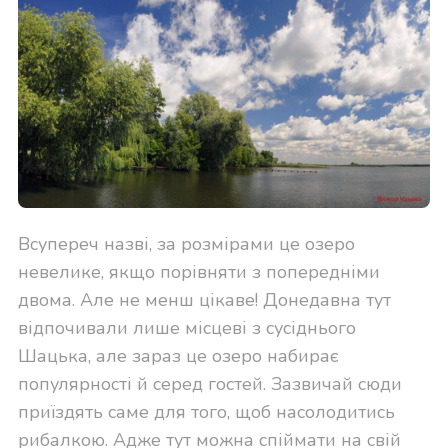
Всупереч назві, за розмірами це озеро
невелике, якщо порівняти з попередніми
двома. Але не менш цікаве! Донедавна тут
відпочивали лише місцеві з сусіднього
Шацька, але зараз це озеро набирає
популярності й серед гостей. Зазвичай сюди
приїздять саме для того, щоб насолодитись
рибалкою. Адже тут можна спіймати на свій