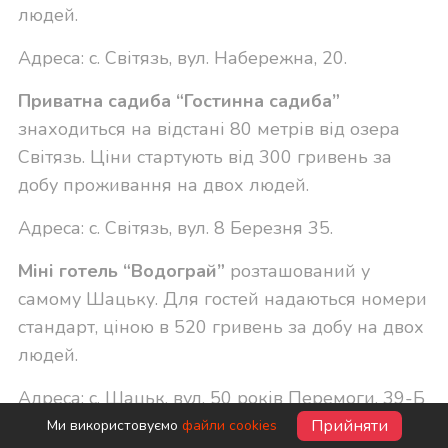
людей.
Адреса: с. Світязь, вул. Набережна, 20.
Приватна садиба “Гостинна садиба”
знаходиться на відстані 80 метрів від озера
Світязь. Ціни стартують від 300 гривень за
добу проживання на двох людей.
Адреса: с. Світязь, вул. 8 Березня 35.
Міні готель “Водограй
”
розташований у
самому Шацьку. Для гостей надаються номери
стандарт, ціною в 520 гривень за добу на двох
людей.
Адреса: с. Шацьк, вул. 50 років Перемоги, 39-Б
Прийняти
Ми використовуємо
файли cookies
Також, на території Шацького національного