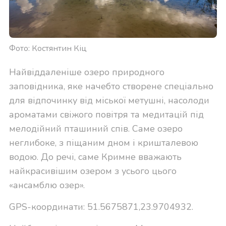
Фото: Костянтин Кіц
Найвіддаленіше озеро природного
заповідника, яке начебто створене спеціально
для відпочинку від міської метушні, насолоди
ароматами свіжого повітря та медитацій під
мелодійний пташиний спів. Саме озеро
неглибоке, з піщаним дном і кришталевою
водою. До речі, саме Кримне вважають
найкрасивішим озером з усього цього
«ансамблю озер».
GPS-координати: 51.5675871,23.9704932.