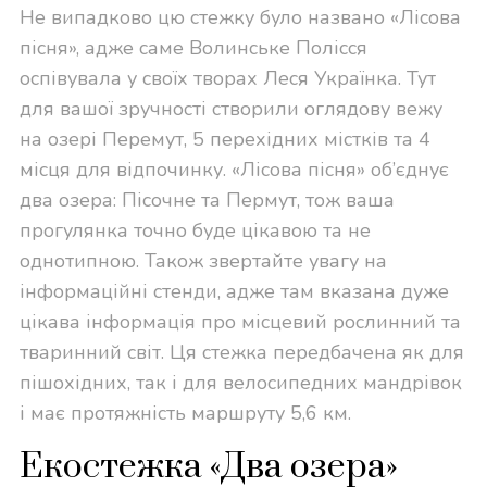
Не випадково цю стежку було названо «Лісова
пісня», адже саме Волинське Полісся
оспівувала у своїх творах Леся Українка. Тут
для вашої зручності створили оглядову вежу
на озері Перемут, 5 перехідних містків та 4
місця для відпочинку. «Лісова пісня» об’єднує
два озера: Пісочне та Пермут, тож ваша
прогулянка точно буде цікавою та не
однотипною. Також звертайте увагу на
інформаційні стенди, адже там вказана дуже
цікава інформація про місцевий рослинний та
тваринний світ. Ця стежка передбачена як для
пішохідних, так і для велосипедних мандрівок
і має протяжність маршруту 5,6 км.
Екостежка «Два озера»