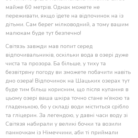
майже 60 метрів. Однак можете не
переживати, якщо їдете на відпочинок на із
дітьми. Сам берег мілководний, а тому вашим
малюкам буде тут безпечно!
Світязь завжди мав попит серед
відпочивальників, оскільки вода в озері дуже
чиста та прозора. Ба більше, у тиху та
безвітряну погоду ви зможете побачити навіть
дно озера! Відпочинок на Шацьких озерах тут
буде тим більш корисним, що після купання в
цьому озері ваша шкіра точно стане м’якою та
гладенькою, бо у складі води міститься срібло
та гліцерин. За легендою, у давні часи воду зі
Світязя набирали у великі бочки та возили
панночкам із Німеччини, аби ті приймали