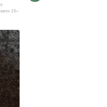
ку
тояти 15–