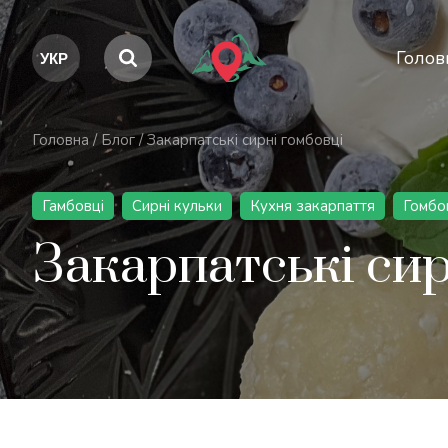
Голов
Головна
/
Блог
/
Закарпатські сирні гомбовці
Гамбовці
Сирні кульки
Кухня закарпаття
Гомбо
Закарпатські сир