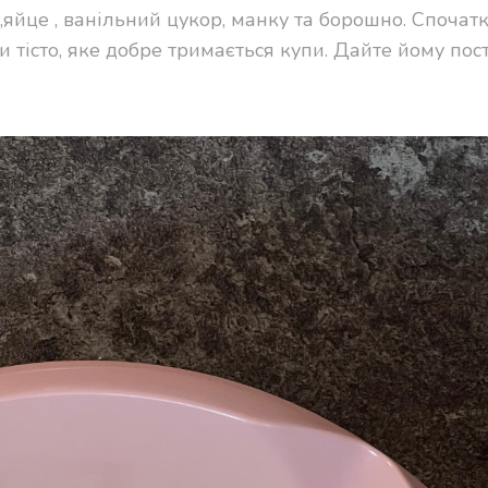
 ,яйце , ванільний цукор, манку та борошно. Спочат
 тісто, яке добре тримається купи. Дайте йому пос