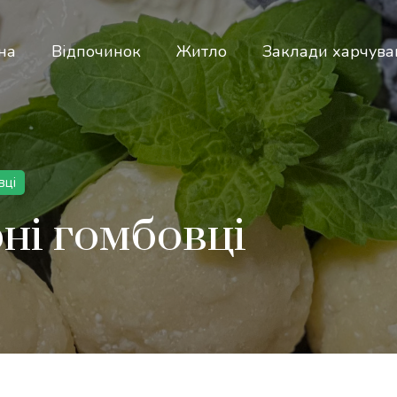
на
Відпочинок
Житло
Заклади харчува
вці
ні гомбовці