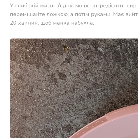
У глибокій мисці з’єднуємо всі інгредієнти: сир
перемішайте ложкою, а потім руками. Має вийти
20 хвилин, щоб манка набухла.