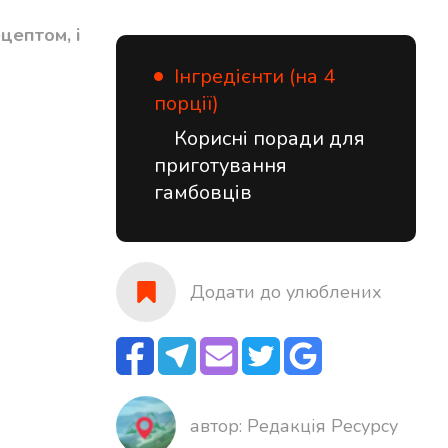
цептом, і
Інгредієнти (на 4
порції)
Корисні поради для
приготування
гамбовців
Додати до улюблених
автор: Редакція Реcурсу