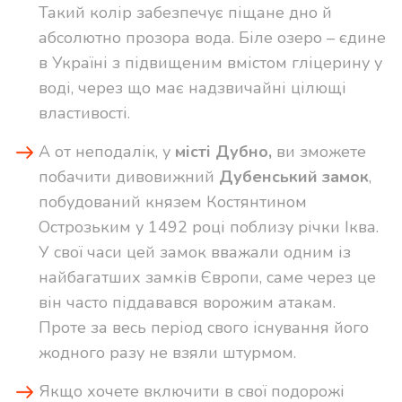
Такий колір забезпечує піщане дно й
абсолютно прозора вода. Біле озеро – єдине
в Україні з підвищеним вмістом гліцерину у
воді, через що має надзвичайні цілющі
властивості.
А от неподалік, у
місті Дубно,
ви зможете
побачити дивовижний
Дубенський замок
,
побудований князем Костянтином
Острозьким у 1492 році поблизу річки Іква.
У свої часи цей замок вважали одним із
найбагатших замків Європи, саме через це
він часто піддавався ворожим атакам.
Проте за весь період свого існування його
жодного разу не взяли штурмом.
Якщо хочете включити в свої подорожі