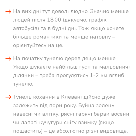
На вихідні тут доволі людно. Значно менше
людей після 18:00 (дякуємо, графік
автобусів) та в будні дні. Тож, якщо хочете
більше романтики та менше натовпу –
орієнтуйтесь на це.
На початку тунелю дерев дещо менше.
Якщо шукаєте найбільш густі та мальовничі
ділянки – треба прогулятись 1-2 км вглиб
тунелю.
Тунель кохання в Клевані дійсно дуже
залежить від пори року. Буйна зелень
навесні чи влітку, рясні гарячі барви восени
чи лапаті кучугури снігу взимку (якщо
пощастить) – це абсолютно різні видовища.