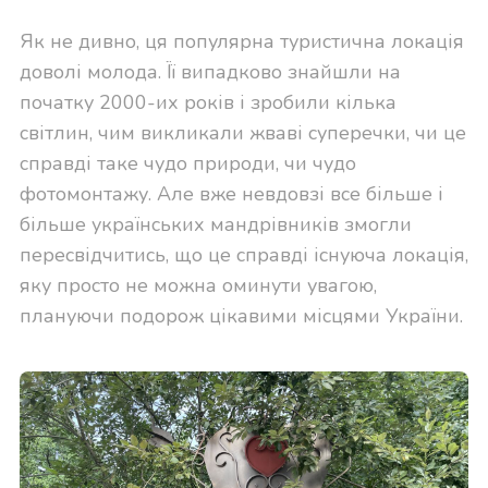
Як не дивно, ця популярна туристична локація
доволі молода. Її випадково знайшли на
початку 2000-их років і зробили кілька
світлин, чим викликали жваві суперечки, чи це
справді таке чудо природи, чи чудо
фотомонтажу. Але вже невдовзі все більше і
більше українських мандрівників змогли
пересвідчитись, що це справді існуюча локація,
яку просто не можна оминути увагою,
плануючи подорож цікавими місцями України.