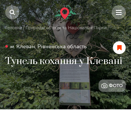
Головна
/
Природні об'єкти та Національні Парки
/
м. Клеван, Рівненська область
Тунель кохання у Клевані
ФОТО