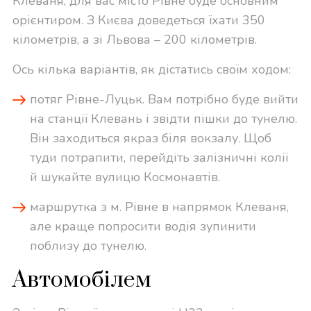
Клеваня, для вас місто Рівне буде основним
орієнтиром. З Києва доведеться їхати 350
кілометрів, а зі Львова – 200 кілометрів.
Ось кілька варіантів, як дістатись своїм ходом:
потяг Рівне-Луцьк. Вам потрібно буде вийти
на станції Клевань і звідти пішки до тунелю.
Він заходиться якраз біля вокзалу. Щоб
туди потрапити, перейдіть залізничні колії
й шукайте вулицю Космонавтів.
маршрутка з м. Рівне в напрямок Клеваня,
але краще попросити водія зупинити
поблизу до тунелю.
Автомобілем