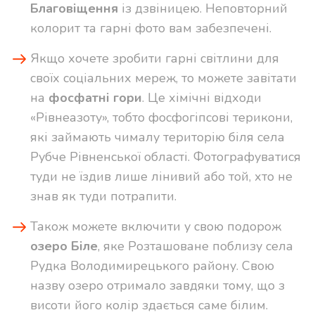
Благовіщення
із дзвіницею. Неповторний
колорит та гарні фото вам забезпечені.
Якщо хочете зробити гарні світлини для
своїх соціальних мереж, то можете завітати
на
фосфатні гори
. Це хімічні відходи
«Рівнеазоту», тобто фосфогіпсові терикони,
які займають чималу територію біля села
Рубче Рівненської області. Фотографуватися
туди не їздив лише лінивий або той, хто не
знав як туди потрапити.
Також можете включити у свою подорож
озеро Біле
, яке Розташоване поблизу села
Рудка Володимирецького району. Свою
назву озеро отримало завдяки тому, що з
висоти його колір здається саме білим.