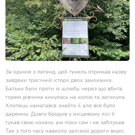
За однією з легенд, цей тунель отримав назву
завдяки трагічній історії двох закоханих.
Батьки були проти їх шлюбу, через що вбита
горем дівчина кинулась на колію та загинула.
Хлопець намагався знайти її, але все було
даремно. Довго бродив у місцевому лісі й
гукав свою кохану, аж поки сам і не заблукав.
Так з того часу навколо залізної дороги виріс