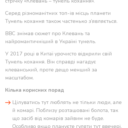
стрічку «Клевань – тунель кохання».
Серед різноманітних топ-ів місць планети
Тунель кохання також частенько з’являється.
BBC знімав сюжет про Клевань та
найромантичніший в Україні тунель.
У 2017 році в Китаї урочисто відкрили свій
Тунель кохання. Він справді нагадує
клеванський, проте дещо менший за
масштабом.
Кілька корисних порад
Цілуватись тут люблять не тільки люди, але
й комарі. Поблизу розташовані болота, так
що засіб від комарів зайвим не буде.
Особливо якщо плануєте гуляти тут ввечері.