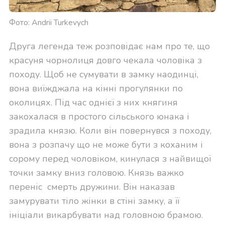
Фото: Andrii Turkevych
Друга легенда теж розповідає нам про те, що
красуня чорнолиця довго чекала чоловіка з
походу. Щоб не сумувати в замку наодинці,
вона виїжджала на кінні прогулянки по
околицях. Під час однієї з них княгиня
закохалася в простого сільського юнака і
зрадила князю. Коли він повернувся з походу,
вона з розпачу що не може бути з коханим і
сорому перед чоловіком, кинулася з найвищої
точки замку вниз головою. Князь важко
переніс смерть дружини. Він наказав
замурувати тіло жінки в стіні замку, а її
ініціали викарбувати над головною брамою.