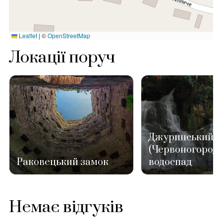
Leaflet
|
©
OpenStreetMap
Локації поруч
Джуринський
(Червоногород
Раковецький замок
водоспад
Немає відгуків