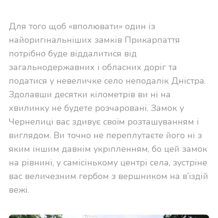
Для того щоб «вполювати» один із
найоригінальніших замків Прикарпаття
потрібно буде віддалитися від
загальнодержавних і обласних доріг та
податися у невеличке село неподалік Дністра.
Здолавши десятки кілометрів ви ні на
хвилинку не будете розчаровані. Замок у
Чернелиці вас здивує своїм розташуванням і
виглядом. Ви точно не переплутаєте його ні з
яким іншим давнім укріпленням, бо цей замок
на рівнині, у самісінькому центрі села, зустріне
вас величезним гербом з вершником на в’їздій
вежі.