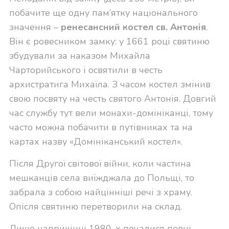
побачите ще одну пам’ятку національного
значення –
ренесансний костел св. Антонія
.
Він є ровесником замку: у 1661 році святиню
збудували за наказом Михайла
Чарторийського і освятили в честь
архистратига Михаїла. З часом костел змінив
свою посвяту на честь святого Антонія. Довгий
час службу тут вели монахи-домініканці, тому
часто можна побачити в путівниках та на
картах назву «Домініканський костел».
Після Другої світової війни, коли частина
мешканців села виїжджала до Польщі, то
забрала з собою найцінніші речі з храму.
Опісля святиню перетворили на склад.
Лише наприкінці 1980-х почалися певні