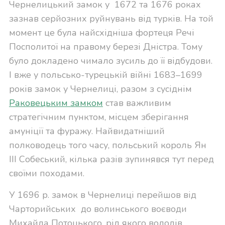
Чернелицький замок у 1672 та 1676 роках
зазнав серйозних руйнувань від турків. На той
момент це була найсхідніша фортеця Речі
Посполитої на правому березі Дністра. Тому
було докладено чимало зусиль до її відбудови.
І вже у польсько-турецькій війні 1683–1699
років замок у Чернелиці, разом з сусіднім
Раковецьким замком
став важливим
стратегічним пунктом, місцем зберігання
амуніції та фуражу. Найвидатніший
полководець того часу, польський король Ян
ІІІ Собеський, кілька разів зупинявся тут перед
своїми походами.
У 1696 р. замок в Чернелиці перейшов від
Чарторийських до волинського воєводи
Михайла Потоцького, рід якого володів