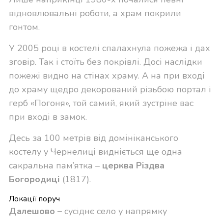
відновлювальні роботи, а храм покрили
гонтом.
У 2005 році в костелі спалахнула пожежа і дах
зговір. Так і стоїть без покрівлі. Досі наслідки
пожежі видно на стінах храму. А на при вході
до храму щедро декорований різьбою портал і
герб «Погоня», той самий, який зустріне вас
при вході в замок.
Десь за 100 метрів від домініканського
костелу у Чернелиці видніється ще одна
сакральна пам’ятка –
церква Різдва
Богородиці
(1817).
Локації поруч
Далешово
–
сусіднє село у напрямку