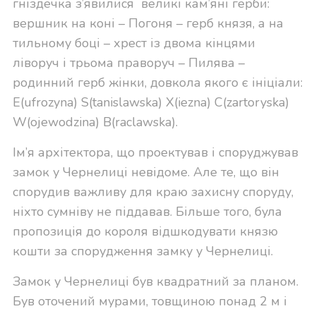
гніздечка з’явилися великі кам’яні герби:
вершник на коні – Погоня – герб князя, а на
тильному боці – хрест із двома кінцями
ліворуч і трьома праворуч – Пилява –
родинний герб жінки, довкола якого є ініціали:
E(ufrozyna) S(tanislawska) X(iezna) C(zartoryska)
W(ojewodzina) B(raclawska).
Ім’я архітектора, що проектував і споруджував
замок у Чернелиці невідоме. Але те, що він
спорудив важливу для краю захисну споруду,
ніхто сумніву не піддавав. Більше того, була
пропозиція до короля відшкодувати князю
кошти за спорудження замку у Чернелиці.
Замок у Чернелиці був квадратний за планом.
Був оточений мурами, товщиною понад 2 м і