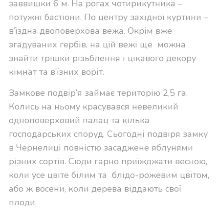
заввишки 6 м. На рогах чотирикутника –
потужні бастіони. По центру західної куртини –
в‘їздна двоповерхова вежа. Окрім вже
згадуваних гербів, на цій вежі ще можна
знайти трішки різьблення і цікавого декору
кімнат та в’їзних воріт.
Замкове подвір’я займає територію 2,5 га.
Колись на ньому красувався невеликий
одноповерховий палац та кілька
господарських споруд. Сьогодні подвіря замку
в Чернелиці повністю засаджене яблунями
різних сортів. Сюди гарно приїжджати весною,
коли усе цвіте білим та блідо-рожевим цвітом,
або ж восени, коли дерева віддають свої
плоди.