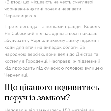
«Відтоді цю місцевість на честь смуглявої
чорнявки-княгині почали називати
Чернелицею...».
І третя легенда – з нотками правди. Король
Ян Собеський під час однієї з воєн наказав
збудувати у Чернелицькому замку підземні
ходи для втечі на випадок облоги. За
народною версією, вони вели до Дністра та
костелу в Городенці. Насправді ж підземний
хід проходить під сучасною головою вулицею
Чернелиці.
Що цікавого подивитись
поруч із замком?
Неподалік від замку (десь 150 метрів), ви