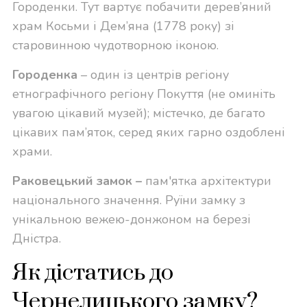
Городенки. Тут вартує побачити дерев’яний
храм Косьми і Дем’яна (1778 року) зі
старовинною чудотворною іконою.
Городенка
– один із центрів регіону
етнографічного регіону Покуття (не оминіть
увагою цікавий музей); містечко, де багато
цікавих пам’яток, серед яких гарно оздоблені
храми.
Раковецький замок
–
пам'ятка архітектури
національного значення. Руїни замку з
унікальною вежею-донжоном на березі
Дністра.
Як дістатись до
Чернелицького замку?