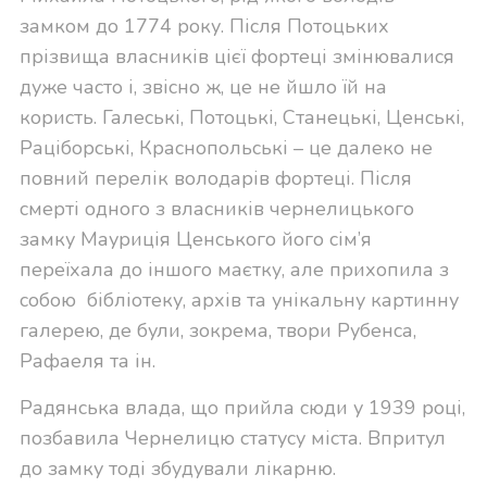
замком до 1774 року. Після Потоцьких
прізвища власників цієї фортеці змінювалися
дуже часто і, звісно ж, це не йшло їй на
користь. Галеські, Потоцькі, Станецькі, Ценські,
Раціборські, Краснопольські – це далеко не
повний перелік володарів фортеці. Після
смерті одного з власників чернелицького
замку Мауриція Ценського його сім’я
переїхала до іншого маєтку, але прихопила з
собою бібліотеку, архів та унікальну картинну
галерею, де були, зокрема, твори Рубенса,
Рафаеля та ін.
Радянська влада, що прийла сюди у 1939 році,
позбавила Чернелицю статусу міста. Впритул
до замку тоді збудували лікарню.