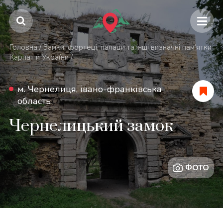
Головна
/
Замки, фортеці, палаци та інші визначні пам’ятки
Карпат й України
/
м. Чернелиця, івано-франківська
область
Чернелицький замок
ФОТО