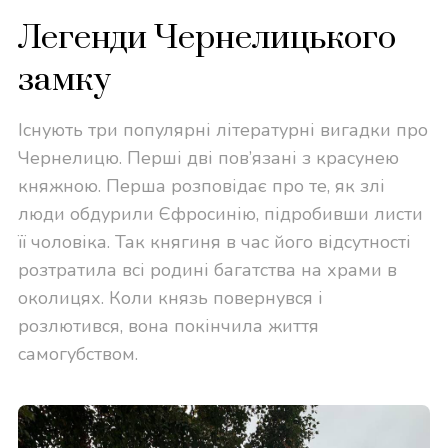
Легенди Чернелицького
замку
Існують три популярні літературні вигадки про
Чернелицю. Перші дві пов’язані з красунею
княжною. Перша розповідає про те, як злі
люди обдурили Єфросинію, підробивши листи
її чоловіка. Так княгиня в час його відсутності
розтратила всі родині багатства на храми в
околицях. Коли князь повернувся і
розлютився, вона покінчила життя
самогубством.