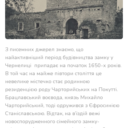
З писемних джерел знаємо, що
найактивніший період будівництва замку у
Чернелиці припадає на початок 1650-х років.
В той час на майже півтори століття це
невелике містечко стає родинною
резиденцією роду Чарторийських на Покутті.
Брацлавський воєвода, князь Михайло
Чарторийський, тоді одружився з Єфросинією
Станіславською. Відтак, на в’їздій вежі
новоспорудженного сімейного замку-