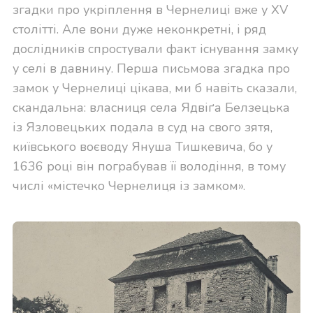
згадки про укріплення в Чернелиці вже у XV
столітті. Але вони дуже неконкретні, і ряд
дослідників спростували факт існування замку
у селі в давнину. Перша письмова згадка про
замок у Чернелиці цікава, ми б навіть сказали,
скандальна: власниця села Ядвіґа Белзецька
із Язловецьких подала в суд на свого зятя,
київського воєводу Януша Тишкевича, бо у
1636 році він пограбував її володіння, в тому
числі «містечко Чернелиця із замком».