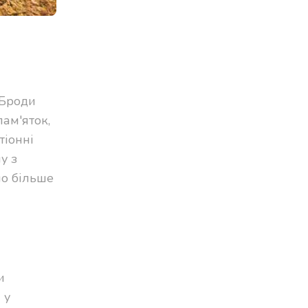
 Броди
ам'яток,
тіонні
у з
мо більше
и
 у