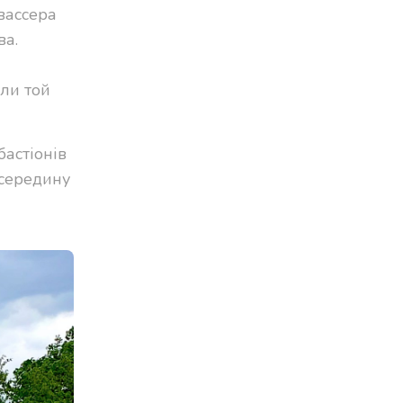
вассера
ва.
оли той
астіонів
всередину