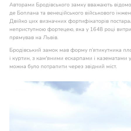
Авторами Бродівського замку вважають відомо
де Боплана та венеційського військового інже
Двійко цих визначних фортифікаторів постаралис
неприступною фортецею, яка у 1648 році витри
прямував на Львів.
Бродівський замок мав форму п’ятикутника пло
і куртин, з кам'яними ескарпами і казематами 
можна було потрапити через звідний міст.