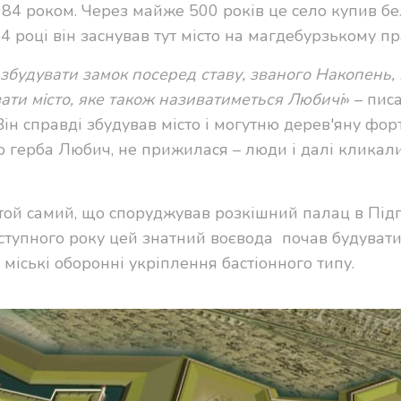
84 роком. Через майже 500 років це село купив б
 році він заснував тут місто на магдебурзькому пра
 збудувати замок посеред ставу, званого Накопень, 
ати місто, яке також називатиметься Любичі
» – пис
 Він справді збудував місто і могутню дерев'яну фор
го герба Любич, не прижилася – люди і далі кликал
той самий, що споруджував розкішний
палац в Під
аступного року цей знатний воєвода почав будувати
міські оборонні укріплення бастіонного типу.