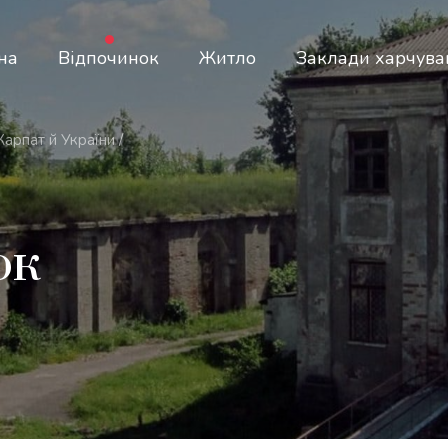
на
Відпочинок
Житло
Заклади харчува
 Карпат й України
/
ок