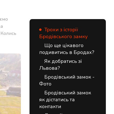
уємо
на
Трохи з історії
. Колись
Бродівського замку
Що ще цікавого
подивитись в Бродах?
Як добратись зі
Львова?
Бродівський замок -
Фото
Бродівський замок
як дістатись та
контакти