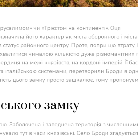
усалимом» чи «Трієстом на континенті». Оця
визначила його характер як міста оборонного і міста
в статус районного центру. Проте, попри цю втрату,
охвалитися чималою кількістю дуже різноманітних п
рдиня на межі князівств, на кордоні імперій. Її бас
та італійською системами, перетворили Броди в одн
тість цього замку просто зашкалює, тому пропонує
івського замку
ою. Заболочена і заводнена територія з численним
вало тут в часи князівські. Село Броди згадується