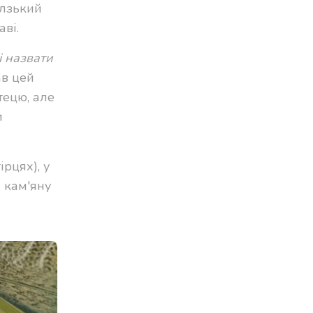
елзький
ві.
і назвати
ав цей
тецю, але
и
гірцях
), у
 кам'яну