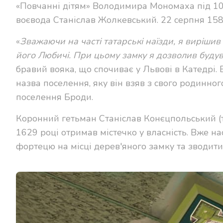
«Повчанні дітям» Володимира Мономаха під 10
воєвода Станіслав Жолкевський. 22 серпня 1584
«
Зважаючи на часті татарські наїзди, я вирішив
його Любичі. При цьому замку я дозволив будув
бравий вояка, що спочиває
у Львові в Катедрі
.
назва поселення, яку він взяв з свого родинно
поселення Броди.
Коронний гетьман Станіслав Конєцпольський (
1629 році отримав містечко у власність. Вже н
фортецю на місці дерев'яного замку та зводити 