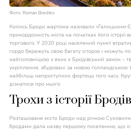
Фото: Roman Brechko
Колись Броди жартома називали «Галицьким Єр
прикордонність міста на початках його історії 
торгового. У 2020 році населений пункт втрати
гордо бережуть свою багату історію і можуть п
найголовнішою з яких є Бродівський замок – тве
укріплення, збудовані за новою голландською 
найбільш неприступних фортець того часу. Кру
дізнатися про нього
Трохи з історії Брод
Розташоване місто Броди над річкою Суховилк
бродами дала назву першому поселенню, що існу