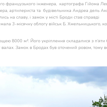
го французького інженера, картографа Гійома Ле
нера, артилериста та будівельника Андреа дель Ак
ь на славу, і замок у місті Броди став справді
мала 3-місячну облогу військ Б. Хмельницького, к
щею 8000 м². Його укріплення складалися з п’яти б
у валах. Замок в Бродах був оточений ровом, тому 