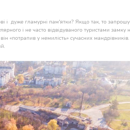
ові і дуже гламурні пам'ятки? Якщо так, то запрош
ярного і не часто відвідуваного туристами замку 
 він «потрапив у немилість» сучасних мандрівників
й.