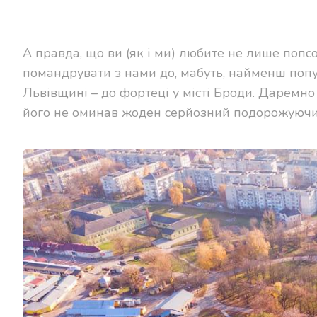
А правда, що ви (як і ми) любите не лише попс
помандрувати з нами до, мабуть, найменш попул
Львівщині – до фортеці у місті Броди. Даремно
його не оминав жоден серйозний подорожуючи