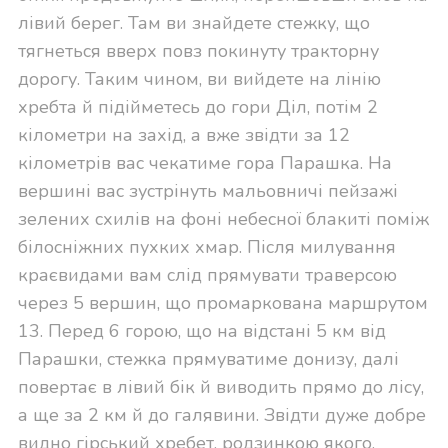
лівий берег. Там ви знайдете стежку, що
тягнеться вверх повз покинуту тракторну
дорогу. Таким чином, ви вийдете на лінію
хребта й підійметесь до гори Діл, потім 2
кілометри на захід, а вже звідти за 12
кілометрів вас чекатиме гора Парашка. На
вершині вас зустрінуть мальовничі пейзажі
зелених схилів на фоні небесної блакиті поміж
білосніжних пухких хмар. Після милування
краєвидами вам слід прямувати траверсою
через 5 вершин, що промаркована маршрутом
13. Перед 6 горою, що на відстані 5 км від
Парашки, стежка прямуватиме донизу, далі
повертає в лівий бік й виводить прямо до лісу,
а ще за 2 км й до галявини. Звідти дуже добре
видно гірський хребет, родзинкою якого,