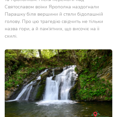
Святославом воїни Ярополка наздогнали
Парашку біля вершини й стяли бідолашній
голову. Про цю трагедію свідчить не тільки
назва гори, а й пам’ятних, що височіє на її
схилі.