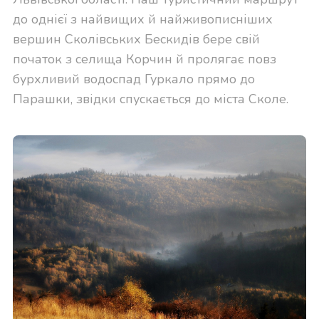
до однієї з найвищих й найживописніших
вершин Сколівських Бескидів бере свій
початок з селища Корчин й пролягає повз
бурхливий водоспад Гуркало прямо до
Парашки, звідки спускається до міста Сколе.