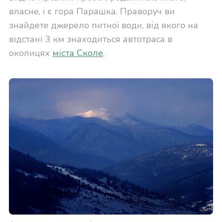
власне, і є гора Парашка. Праворуч ви
знайдете джерело питної води, від якого на
відстані 3 км знаходиться автотраса в
околицях
міста Сколе
.