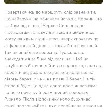
Повертаючись до маршруту, слід зазначити,
що найзручніше починати його з с. Корчин, що
за 4 км від станції Верхнє Синьовидне.
Пройшовши головну вулицю, ви дійдете до
мосту, за яким підніметесь вверх спочатку по
асфальтованій дорозі, а після й по ґрунтовій.
Так ви знайдете водоспад Гуркало, що
знаходиться за 5 км від селища. Щоб не
загубитись й точно дійти до водограю, вам слід
перейти від розлогого довгого поля, що на
лівому березі річки, на правий берег. На тій
стороні буде ще одне довге поле, якраз саме
на його початку й розміщений водоспад
Гуркало. Після відпочинку коло бурхливої
стихії продовжуйте шлях, перейшовши знов на