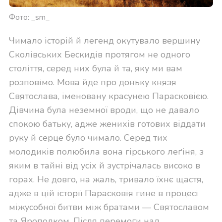
Фото: _sm_
Чимало історій й легенд окутувало вершину
Сколівських Бескидів протягом не одного
століття, серед них була й та, яку ми вам
розповімо. Мова йде про доньку князя
Святослава, іменовану красунею Парасковією.
Дівчина була неземної вроди, що не давало
спокою батьку, адже женихів готових віддати
руку й серце було чимало. Серед тих
молодиків полюбила вона гірського леґіня, з
яким в тайні від усіх й зустрічалась високо в
горах. Не довго, на жаль, тривало їхнє щастя,
адже в цій історії Парасковія гине в процесі
міжусобної битви між братами — Святославом
та Ярополком. Після перемоги над