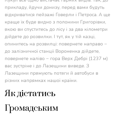
Кукул все одно вистачає гарних видів. Так, до
прикладу, йдучи донизу, перед вами будуть
відкриватися пейзажі Говерли і Петроса. А ще
краще їх буде видно з полонини Григорівки,
якою ви спуститесь до лісу і за два кілометри
дійдете до розвилки. І тут, як у тій казці,
опинитесь на розвилці: повернете направо −
до залізничної станції Вороненка дійдете,
повернете наліво − гора Верх Дебрі (1237 м)
вас зустріне і до Лазещини виведе. З
Лазещини прямують потяги й автобуси в
різних напрямках нашої країни.
Як дістатись
Громадським