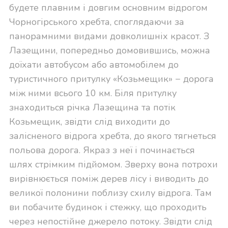
будете плавним і довгим основним відрогом
Чорногірського хребта, споглядаючи за
панорамними видами довколишніх красот. З
Лазещини, попередньо домовившись, можна
доїхати автобусом або автомобілем до
туристичного притулку «Козьмещик» − дорога
між ними всього 10 км. Біля притулку
знаходиться річка Лазещина та потік
Козьмещик, звідти слід виходити до
залісненого відрога хребта, до якого тягнеться
польова дорога. Якраз з неї і починається
шлях стрімким підйомом. Зверху вона потрохи
вирівнюється поміж дерев лісу і виводить до
великої полонини поблизу схилу відрога. Там
ви побачите будинок і стежку, що проходить
через непостійне джерело потоку. Звідти слід