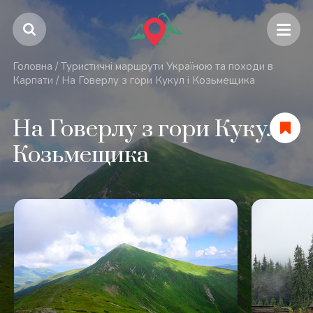
Головна
/
Туристичні маршрути Україною та походи в
Карпати
/
На Говерлу з гори Кукул і Козьмещика
На Говерлу з гори Кукул і
Козьмещика