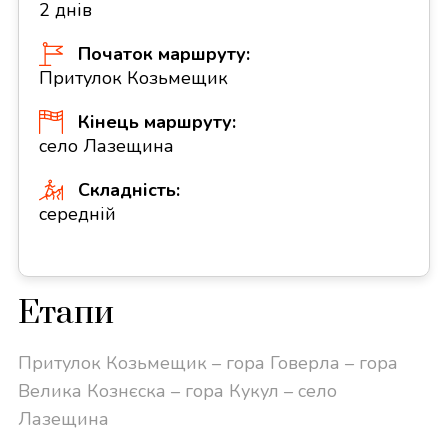
2 днів
Початок маршруту:
Притулок Козьмещик
Кінець маршруту:
село Лазещина
Складність:
середній
Етапи
Притулок Козьмещик – гора Говерла – гора
Велика Кознєска – гора Кукул – село
Лазещина