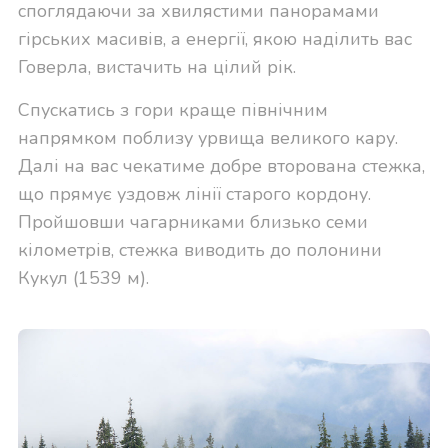
споглядаючи за хвилястими панорамами
гірських масивів, а енергії, якою наділить вас
Говерла, вистачить на цілий рік.
Спускатись з гори краще північним
напрямком поблизу урвища великого кару.
Далі на вас чекатиме добре вторована стежка,
що прямує уздовж лінії старого кордону.
Пройшовши чагарниками близько семи
кілометрів, стежка виводить до полонини
Кукул (1539 м).