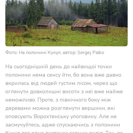
Фото: На полонині Кукул, автор: Sergej Palko
На сьогоднішній день до найвищої точки
полонини нема сенсу йти, бо вона вже давно
вкрилась від людей густим лісом, через що
оглянути довколишні висоти з неї вже майже
неможливо. Проте, з північного боку між
деревами можна розглянути вершини, які
опоясують Ворохтянську улоговину. Але не
засмучуйтесь, адже спускаючись з полонини