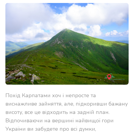
Похід Карпатами хоч і непросте та
виснажливе зайняття, але, підкоривши бажану
висоту, все це відходить на задній план.
Відпочиваючи на вершині найвищої гори
України ви забудете про всі думки,