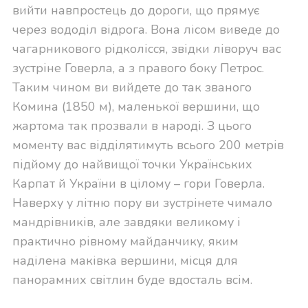
вийти навпростець до дороги, що прямує
через вододіл відрога. Вона лісом виведе до
чагарникового рідколісся, звідки ліворуч вас
зустріне Говерла, а з правого боку Петрос.
Таким чином ви вийдете до так званого
Комина (1850 м), маленької вершини, що
жартома так прозвали в народі. З цього
моменту вас відділятимуть всього 200 метрів
підйому до найвищої точки Українських
Карпат й України в цілому – гори Говерла.
Наверху у літню пору ви зустрінете чимало
мандрівників, але завдяки великому і
практично рівному майданчику, яким
наділена маківка вершини, місця для
панорамних світлин буде вдосталь всім.