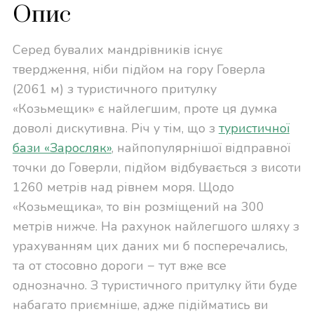
Опис
Серед бувалих мандрівників існує
твердження, ніби підйом на гору Говерла
(2061 м) з туристичного притулку
«Козьмещик» є найлегшим, проте ця думка
доволі дискутивна. Річ у тім, що з
туристичної
бази «Заросляк»
, найпопулярнішої відправної
точки до Говерли, підйом відбувається з висоти
1260 метрів над рівнем моря. Щодо
«Козьмещика», то він розміщений на 300
метрів нижче. На рахунок найлегшого шляху з
урахуванням цих даних ми б посперечались,
та от стосовно дороги − тут вже все
однозначно. З туристичного притулку йти буде
набагато приємніше, адже підійматись ви