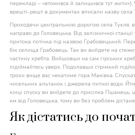
перекладі – «втомився й залишився тут жити»). 
врешті-решт в документах вписали назву села 
Проходячи центральною дорогою села Тухля, ви
направо до Головецька. Від залізничної станції
притока потічка під назвою Грабовецький. Пер
бік селища Грабовець. Так ви вийдете на стежку
частину хребта. Вийшовши на сам гірських хреб
підіймайтесь уверх. Подолавши стрімкий підйом
трохи вище вас чекатиме гора Маківка. Спуск
чисельних альтанок і джерела питної води. Йти
кінці спуску ви вийдете до присілка Пшанець, 
км від Головецька, тому ви без проблем дістан
Як дістатись до поч