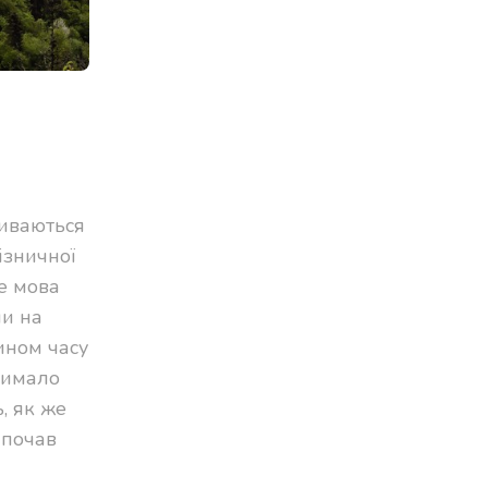
риваються
ізничної
е мова
чи на
ином часу
чимало
, як же
 почав