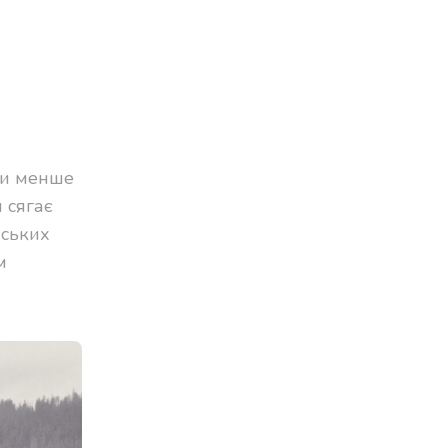
охи менше
 сягає
нських
м