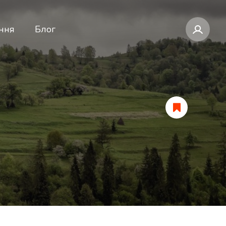
ння
Блог