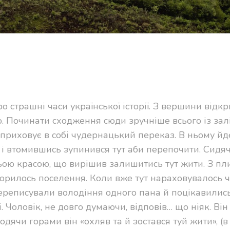
о страшні часи української історії. З вершини відк
. Починати сходження сюди зручніше всього із зал
 приховує в собі чудернацький переказ. В ньому йд
 і втомившись зупинився тут аби перепочити. Сидя
ою красою, що вирішив залишитись тут жити. З пл
ворилось поселення. Коли вже тут нараховувалось 
переписували володіння одного пана й поцікавились
. Чоловік, не довго думаючи, відповів… що ніяк. Він
ходячи горами він «охляв та й зостався туй жити», (в