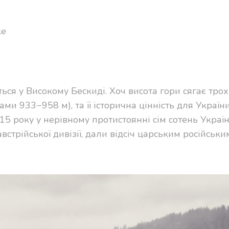
ке
ься у Високому Бескиді. Хоч висота гори сягає тр
и 933−958 м), та її історична цінність для України
915 року у нерівному протистоянні сім сотень Украї
встрійської дивізії, дали відсіч царським російськи