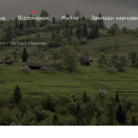
на
Відпочинок
Житло
Заклади харчува
ати
/
На гору Маківка