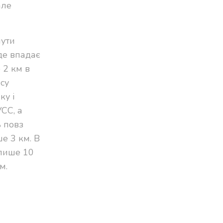
але
нути
де впадає
 2 км в
ісу
ку і
СС, а
 повз
е 3 км. В
 лише 10
м.