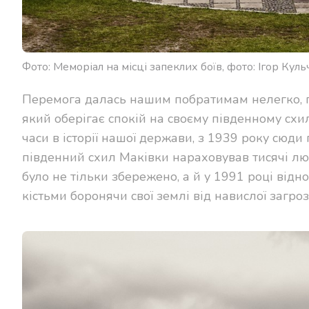
Фото: Меморіал на місці запеклих боїв, фото: Ігор Ку
Перемога далась нашим побратимам нелегко, по
який оберігає спокій на своєму південному схил
часи в історії нашої держави, з 1939 року сюд
південний схил Маківки нараховував тисячі люд
було не тільки збережено, а й у 1991 році від
кістьми боронячи свої землі від навислої загроз