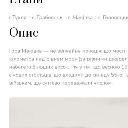
с.Тухля – с. Грабовець – г. Маківка – с. Головець
Опис
Гора Маківка — не звичайна локація, що мостит
кілометра над рівнем морy (за різними джерелам
набагато більших висот. Річ у тім, що весною 1
січових стрільців, що входили до складу 55-ої а
військам, що суттєво переважали числом.