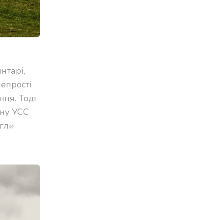
нтарі,
непрості
ння. Тоді
ону УСС
ягли