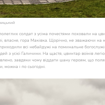
льчицький
леглих солдат з усіма почестями поховали на цви
і, власне, гора Маківка. Щорічно, не зважаючи на 
и приходили всі небайдужі на поминальне богослужі
ей з усієї Галичини. На щастя, цвинтар воїнів легі
новлено, завдяки чому віддати шану героям, що пол
и, можна і по сьогодні.