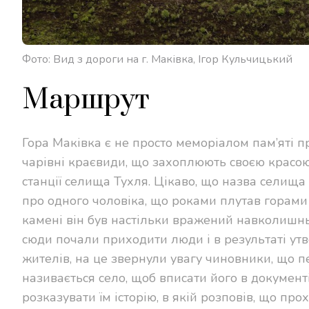
Фото: Вид з дороги на г. Маківка, Ігор Кульчицький
Маршрут
Гора Маківка є не просто меморіалом пам’яті пр
чарівні краєвиди, що захоплюють своєю красою
станції селища Тухля. Цікаво, що назва селища
про одного чоловіка, що роками плутав горами
камені він був настільки вражений навколишнь
сюди почали приходити люди і в результаті ут
жителів, на це звернули увагу чиновники, що 
називається село, щоб вписати його в документі
розказувати їм історію, в якій розповів, що про