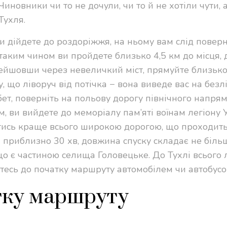
Чиновники чи то не дочули, чи то й не хотіли чути, 
Тухля.
 дійдете до роздоріжжя, на ньому вам слід повер
 таким чином ви пройдете близько 4,5 км до місця, 
ейшовши через невеличкий міст, прямуйте близько
, що ліворуч від потічка − вона виведе вас на безл
ет, поверніть на польову дорогу північного напрям
, ви вийдете до меморіалу пам’яті воїнам легіону У
атись краще всього широкою дорогою, що проходить
 приблизно 30 хв, довжина спуску складає не більш
що є частиною селища Головецьке. До Тухлі всього
етесь до початку маршруту автомобілем чи автобусо
атку маршруту