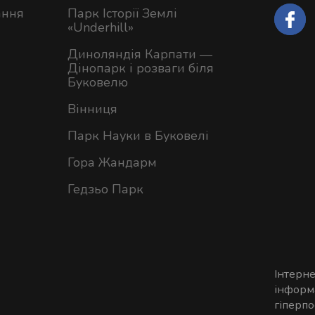
ання
Парк Історії Землі
«Underhill»
Диноляндія Карпати —
Дінопарк і розваги біля
Буковелю
Вінниця
Парк Науки в Буковелі
Гора Жандарм
Гедзьо Парк
Інтерн
інформа
гіперп