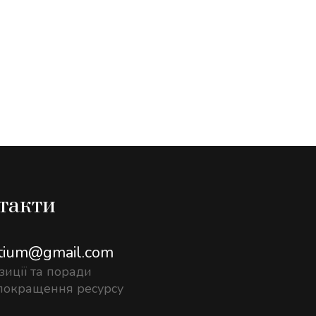
такти
atium@gmail.com
иції та поради
покращення ресурсу