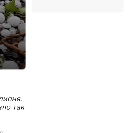
липня,
ало так
о,