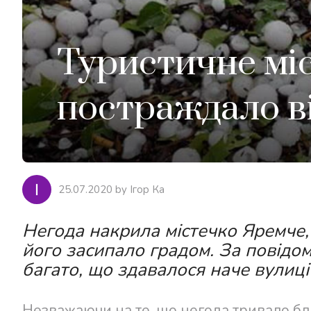
Туристичне мі
постраждало ві
25.07.2020 by Ігор Ка
Негода накрила містечко Яремче,
його засипало градом. За повідом
багато, що здавалося наче вулиці
Незважаючи на те, що негода тривало бли