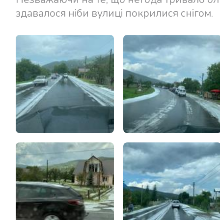
здавалося ніби вулиці покрилися снігом.