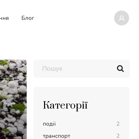
ння
Блог
Категорії
події
2
транспорт
2