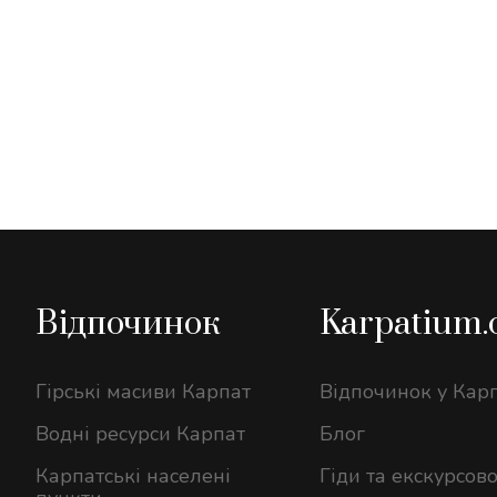
Відпочинок
Karpatium
Гірські масиви Карпат
Відпочинок у Кар
Водні ресурси Карпат
Блог
Карпатські населені
Гіди та екскурсов