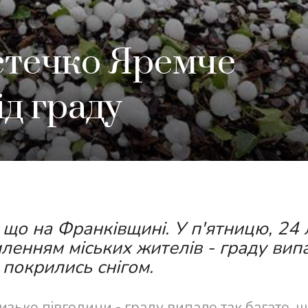
стечко Яремче
д граду
 що на Франківщині. У п'ятницю, 24 
ленням міських жителів - граду вип
 покрились снігом.
зько півгодини - граду випало так багато, щ