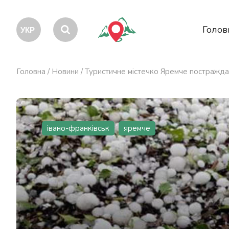
Голов
Головна
/
Новини
/
Туристичне містечко Яремче постражда
івано-франківськ
яремче