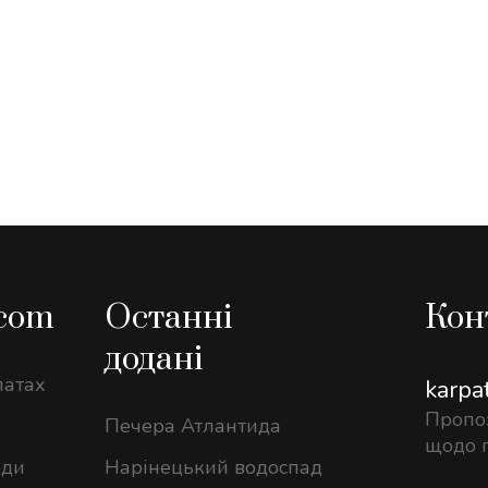
.com
Останні
Кон
додані
патах
karp
Пропоз
Печера Атлантида
щодо 
оди
Нарінецький водоспад