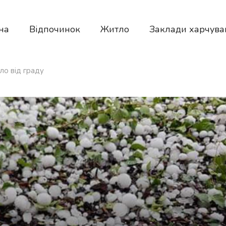
на
Відпочинок
Житло
Заклади харчува
ло від граду